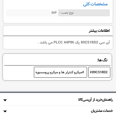
مشخصات کلی
نوع نصب :
DIP
اطلاعات بیشتر
آی سی 89C51RD2 یک PLCC 44PIN می باشد .
تگ ها:
89C51RD2
میکرو کنترلر ها و میکرو پروسسوره
راهنمای‌خرید از آی‌سی‌کالا
خدمات مشتریان