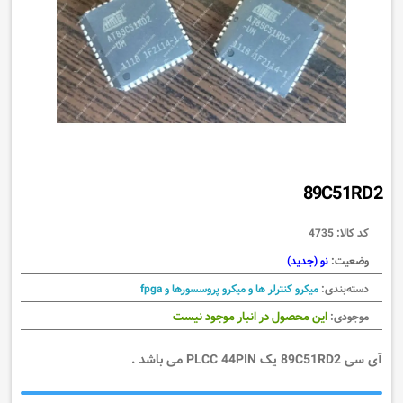
89C51RD2
کد کالا:
4735
وضعیت:
نو (جدید)
دسته‌بندی:
میکرو کنترلر ها و میکرو پروسسورها و fpga
این محصول در انبار موجود نیست
موجودی:
آی سی 89C51RD2 یک PLCC 44PIN می باشد .