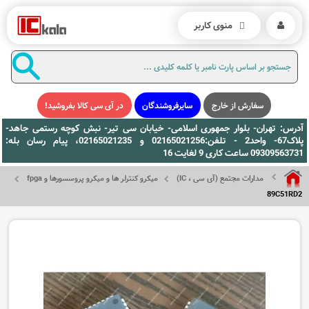
منوی کاربر
سفارش از خارج
سایرفروشندگان
در آی سی کالا بفروشید!
آدرس: تهران- بلوار جمهوری اسلامی- خیابان سی تیر- نبش کوچه رستمی جاهد-
پلاک67- واحد2 - تلفن:02165021256 و 02165021235، پیام رسان بله:
09309563731 ساعت کاری 9 لغایت 16
مدارات مجتمع (آی سی ، IC)
میکرو کنترلر ها و میکرو پروسسورها و fpga
89C51RD2