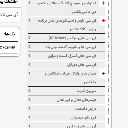
اطلاعات بی
اینترفیس، سوییچ آنالوگ، مالتی پلکسر،
دی مالتی پلکسر
آی سی P87LPC762 یک MICROCONTROLER2KBYTE20PIN می باشد .
آی سی تایمر و اسیلاتورهای قابل برنامه
ریزی - کلاک/تایمر
تگ ها:
آی سی های میکسر (RF Mixer)
آی سی ها و تقویت کننده توان بالا
C762FN
آی سی های کنترل کننده و درایور
آی سی های موبایل
مبدل های ولتاژ، جریان، فرکانس و
بالعکس
سوییچ قدرت
فیلترهای فعال و غیر فعال
درایور ماسفت
ایزولاتور دیجیتال
آی سی شارژ باطری