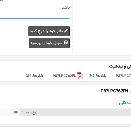
باشد .
نظر خود را درج کنید
سوال خود را بپرسید
ی و دیتاشیت
P87LPC7
دانلودها:
348
P87LPC762FN
دانلودها:
264
P87
 کلی
نوع نصب :
DIP