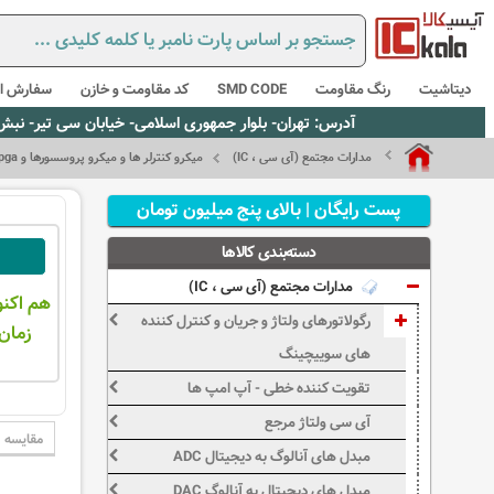
دیتاشیت
رنگ مقاومت
SMD CODE
کد مقاومت و خازن
سفارش از
آدرس: تهران- بلوار جمهوری اسلامی- خیابان سی تیر- نبش کوچه رستمی جاهد- پلاک67- واحد2 - تلفن:02165021256 و 5021235
مدارات مجتمع (آی سی ، IC)
میکرو کنترلر ها و میکرو پروسسورها و fpga
پست رایگان | بالای پنج میلیون تومان
دسته‌بندی کالاها
مدارات مجتمع (آی سی ، IC)
هم اکنو
رگولاتورهای ولتاژ و جریان و کنترل کننده
زمان 
های سوییچینگ
تقویت کننده خطی - آپ امپ ها
آی سی ولتاژ مرجع
مقایسه
مبدل های آنالوگ به دیجیتال ADC
مبدل های دیجیتال به آنالوگ DAC