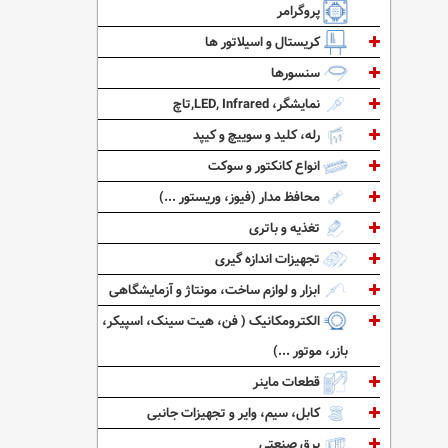
پروگرامر
کریستال و اسیلاتور ها
سنسورها
نمایشگر، LED, Infrared,تاچ
رله، کلید و سوییچ و کیپد
انواع کانکتور و سوکت
محافظ مدار (فیوز، وریستور ...)
تغذیه و باتری
تجهیزات اندازه گیری
ابزار و لوازم ساخت، مونتاژ و آزمایشگاهی
الکترومکانیک ( فن، هیت سینک، اسپیکر،
بازر، موتور ...)
قطعات ماینر
کابل، سیم، وایر و تجهیزات جانبی
برق صنعتی