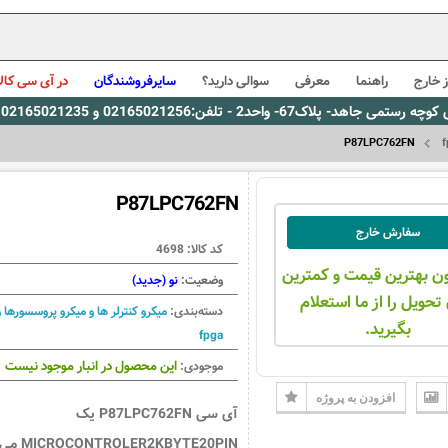
 خارج
راهنما
معرفی
سوالی دارید؟
سایرفروشندگان
در آی سی کالا
0216، پیام رسان بله: 09309563731 ساعت کاری 9 لغایت 16
P87LPC762FN
P87LPC762FN
سفارش خارج
کد کالا:
4698
ن بهترین قیمت و کمترین
وضعیت:
نو (جدید)
تحویل را از ما استعلام
دسته‌بندی:
میکرو کنترلر ها و میکرو پروسسورها و
بگیرید.
fpga
این محصول در انبار موجود نیست
موجودی:
افزودن به پروژه
آی سی P87LPC762FN یک
MICROCONTROLER2KBYTE20PIN م