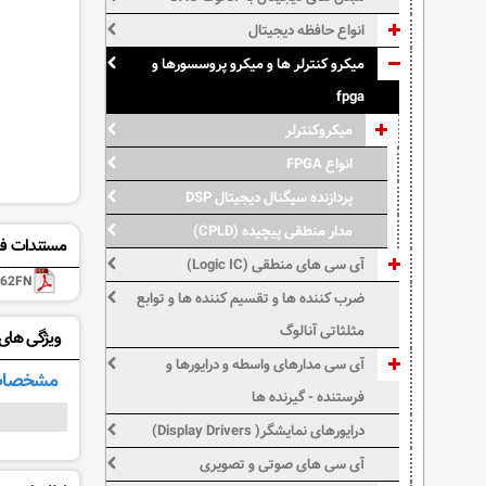
انواع حافظه دیجیتال
میکرو کنترلر ها و میکرو پروسسورها و
fpga
میکروکنترلر
انواع FPGA
پردازنده سیگنال دیجیتال DSP
مدار منطقی پیچیده (CPLD)
مستندات فن
آی سی های منطقی (Logic IC)
62FN
ضرب کننده ها و تقسیم کننده ها و توابع
مثلثاتی آنالوگ
ویژگی های: LPC762FN
آی سی مدارهای واسطه و درایورها و
مشخصات
فرستنده - گیرنده ها
درایورهای نمایشگر( Display Drivers)
آی سی های صوتی و تصویری