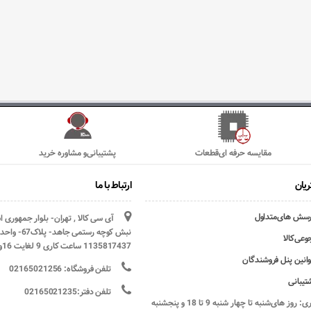
مقایسه حرفه ای‌قطعات
پشتیبانی‌و مشاوره خرید
یان
ارتباط با ما
رسش های‌متداول
آی سی کالا , تهران- بلوار جمهوری 
وعی‌کالا
1135817437 ساعت کاری 9 لغایت 16و پنج شنبه ها تعطیل
وانین پنل فروشندگان
تلفن فروشگاه: 02165021256
تیبانی
تلفن دفتر:02165021235
ساعات کاری: روز های‌شنبه تا چهار شنبه 9 تا 18 و پنجشنبه