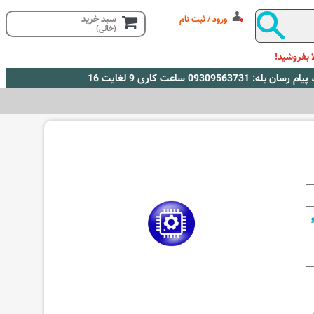
سبد خرید
ورود / ثبت نام
(خالی)
 بفروشید!
ی