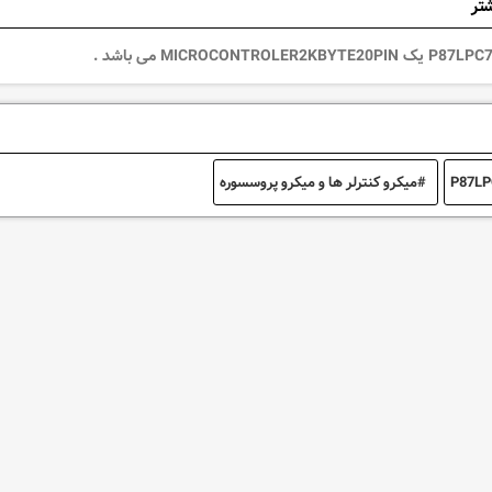
شتر
P87LP
میکرو کنترلر ها و میکرو پروسسوره