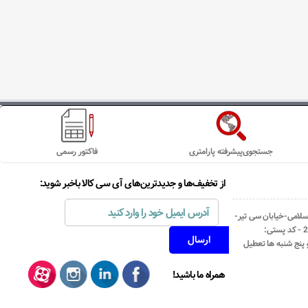
جستجوی‌پیشرفته پارامتری
فاکتور رسمی
از تخفیف‌ها و جدیدترین‌های آی سی کالا باخبر شوید:
اسلامی-خیابان سی تیر-
نبش کوچه رستمی جاهد- پلاک67- واحد2 - کد پستی:
همراه ما باشید!