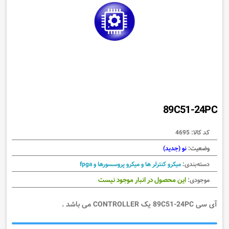
89C51-24PC
کد کالا:
4695
وضعیت:
نو (جدید)
دسته‌بندی:
میکرو کنترلر ها و میکرو پروسسورها و fpga
این محصول در انبار موجود نیست
موجودی:
آی سی 89C51-24PC یک CONTROLLER می باشد .