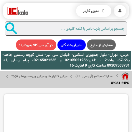
منوی کاربر
سفارش از خارج
سایرفروشندگان
در آی سی کالا بفروشید!
آدرس: تهران- بلوار جمهوری اسلامی- خیابان سی تیر- نبش کوچه رستمی جاهد-
پلاک67- واحد2 - تلفن:02165021256 و 02165021235، پیام رسان بله:
09309563731 ساعت کاری 9 لغایت 16
مدارات مجتمع (آی سی ، IC)
میکرو کنترلر ها و میکرو پروسسورها و fpga
89C51-24PC