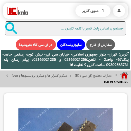
منوی کاربر
سفارش از خارج
سایرفروشندگان
در آی سی کالا بفروشید!
آدرس: تهران- بلوار جمهوری اسلامی- خیابان سی تیر- نبش کوچه رستمی جاهد-
پلاک67- واحد2 - تلفن:02165021256 و 02165021235، پیام رسان بله:
09309563731 ساعت کاری 9 لغایت 16
مدارات مجتمع (آی سی ، IC)
میکرو کنترلر ها و میکرو پروسسورها و fpga
PALCE16V8H-25