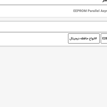
شتر
EEPROM Parallel Asyn
E2
انواع حافظه دیجیتال