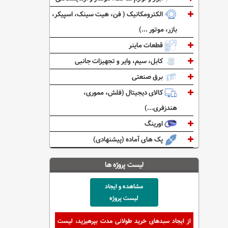
الکترومکانیک ( فن، هیت سینک، اسپیکر،
بازر، موتور ...)
قطعات ماینر
کابل، سیم، وایر و تجهیزات جانبی
برق صنعتی
کالای دیجیتال (فلش، مموری،
هندزفری...)
اورینگ
پک های آماده (پیشنهادی)
لیست پروژه ها
مشاهده و ایجاد
لیست پروژه
از ایجاد سبدهای خرید طولانی مدت بپرهیزید، لیست