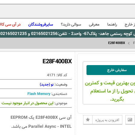
 خارج
راهنما
معرفی
سوالی دارید؟
سایرفروشندگان
در آی سی کالا
0216، پیام رسان بله: 09309563731 ساعت کاری 9 لغایت 16
E28F400BX
F
E28F400BX
سفارش خارج
کد کالا:
4171
ن بهترین قیمت و کمترین
وضعیت:
نو (جدید)
تحویل را از ما استعلام
دسته‌بندی:
Flash Memory
بگیرید.
این محصول در انبار موجود نیست
موجودی:
آی سی E28F400BX یک EEPROM
افزودن به پروژه
Parallel Async - INTEL می باشد.