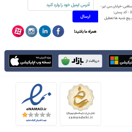
اسلامی-خیابان سی تیر-
نبش کوچه رستمی جاهد- پلاک67- واحد2 - کد پستی:
همراه ما باشید!