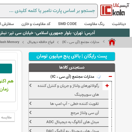
دیتاشیت
رنگ مقاومت
SMD CODE
کد مقاومت و خازن
سفارش از
آدرس: تهران- بلوار جمهوری اسلامی- خیابان سی تیر- نبش کوچه رستمی جاهد- پلاک67- واحد2 - تلفن:02165021256 و 5021235
مدارات مجتمع (آی سی ، IC)
انواع حافظه دیجیتال
lash Memory
پست رایگان | بالای پنج میلیون تومان
دسته‌بندی کالاها
مدارات مجتمع (آی سی ، IC)
هم اکنو
رگولاتورهای ولتاژ و جریان و کنترل کننده
زمان 
های سوییچینگ
تقویت کننده خطی - آپ امپ ها
آی سی ولتاژ مرجع
مقایسه
مبدل های آنالوگ به دیجیتال ADC
مبدل های دیجیتال به آنالوگ DAC