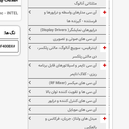
اطلاعات بی
مثلثاتی آنالوگ
آی سی مدارهای واسطه و درایورها و
c - INTEL
فرستنده - گیرنده ها
درایورهای نمایشگر( Display Drivers)
تگ ها:
آی سی های صوتی و تصویری
8F400BX
اینترفیس، سوییچ آنالوگ، مالتی پلکسر،
دی مالتی پلکسر
آی سی تایمر و اسیلاتورهای قابل برنامه
ریزی - کلاک/تایمر
آی سی های میکسر (RF Mixer)
آی سی ها و تقویت کننده توان بالا
آی سی های کنترل کننده و درایور
آی سی های موبایل
مبدل های ولتاژ، جریان، فرکانس و
بالعکس