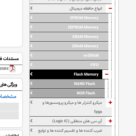
انواع حافظه دیجیتال
EPROM Memory
EEPROM Memory
SRAM Memory
DRAM Memory
nvSRAM
مستندات فن
FIFO
00BX
Flash Memory
NAND Flash
ویژگی های: 8F400BX
NOR Flash
مشخصات
میکرو کنترلر ها و میکرو پروسسورها و
fpga
آی سی های منطقی (Logic IC)
ضرب کننده ها و تقسیم کننده ها و توابع