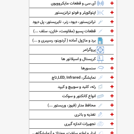
آی سی و قطعات مایکروویوی
اپتوکوپلر و فوتو ترانزیستور
ترانزیستور، دیود، زنر، تایریستور، پل دیود
قطعات پسیو (مقاومت، خازن، سلف ...)
برد و ماژول آماده ( آردوینو، رسپبری و ...)
پروگرامر
کریستال و اسیلاتور ها
سنسورها
نمایشگر، LED, Infrared,تاچ
رله، کلید و سوییچ و کیپد
انواع کانکتور و سوکت
محافظ مدار (فیوز، وریستور ...)
تغذیه و باتری
تجهیزات اندازه گیری
ابزار و لوازم ساخت، مونتاژ و آزمایشگاهی