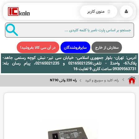
منوی کاربر
سفارش از خارج
سایرفروشندگان
در آی سی کالا بفروشید!
آدرس: تهران- بلوار جمهوری اسلامی- خیابان سی تیر- نبش کوچه رستمی جاهد-
پلاک67- واحد2 - تلفن:02165021256 و 02165021235، پیام رسان بله:
09309563731 ساعت کاری 9 لغایت 16
رله، کلید و سوییچ و کیپد
رله 220 ولتی NT90