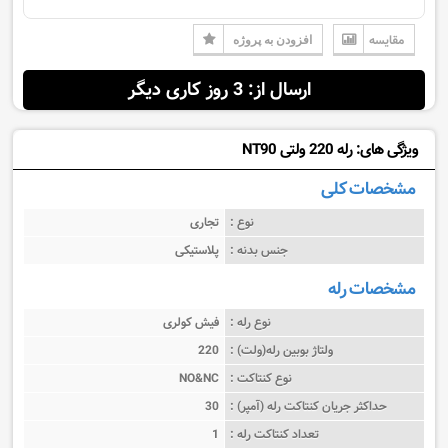
مقایسه
افزودن به پروژه
ارسال از: 3 روز کاری دیگر
ویژگی های: رله 220 ولتی NT90
مشخصات کلی
نوع :
تجاری
جنس بدنه :
پلاستیکی
مشخصات رله
نوع رله :
فیش کولری
ولتاژ بوبین رله(ولت) :
220
نوع کنتاکت :
NO&NC
حداکثر جریان کنتاکت رله (آمپر) :
30
تعداد کنتاکت رله :
1