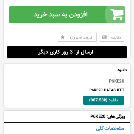
افزودن به سبد خرید
مقایسه
افزودن به پروژه
ارسال از: 3 روز کاری دیگر
دانلود
P6KE20
P6KE20-DATASHEET
دانلود (987.58k)
ویژگی های: P6KE20
مشخصات کلی