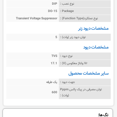
نوع نصب :
DIP
DO-15
Package :
نوع عملکرد(Function Type) :
Transient Voltage Suppressor
مشخصات دیود زنر
توان دیود زنر (وات) :
5
مشخصات دیود
نوع دیود :
TVS
Vr ولتاژ معکوس (V) :
17.1
سایر مشخصات محصول
جهت دیود :
یک طرفه
توان مصرفی در پیک پالس Pppm
600
(وات) :
تگ ها: