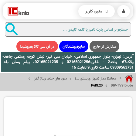
منوی کاربر
سفارش از خارج
سایرفروشندگان
در آی سی کالا بفروشید!
آدرس: تهران- بلوار جمهوری اسلامی- خیابان سی تیر- نبش کوچه رستمی جاهد-
پلاک67- واحد2 - تلفن:02165021256 و 02165021235، پیام رسان بله:
09309563731 ساعت کاری 9 لغایت 16
محافظ مدار (فیوز، وریستور ...)
دیود های حذف ولتاژ گذرا
P6KE20
DIP-TVS Diode