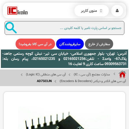
منوی کاربر
سفارش از خارج
سایرفروشندگان
در آی سی کالا بفروشید!
آدرس: تهران- بلوار جمهوری اسلامی- خیابان سی تیر- نبش کوچه رستمی جاهد-
پلاک67- واحد2 - تلفن:02165021256 و 02165021235، پیام رسان بله:
09309563731 ساعت کاری 9 لغایت 16
مدارات مجتمع (آی سی ، IC)
آی سی های منطقی (Logic IC)
آی سی های انکدر و دیکدر (Encoders & Decoders)
AD7503JN