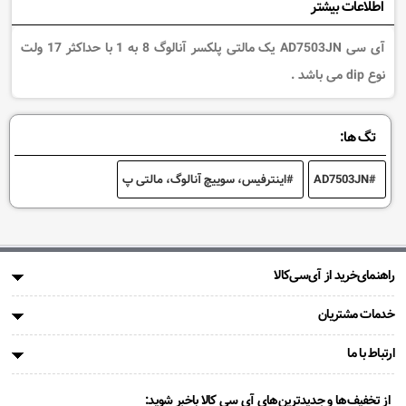
اطلاعات بیشتر
آی سی AD7503JN یک مالتی پلکسر آنالوگ 8 به 1 با حداکثر 17 ولت
نوع dip می باشد .
تگ ها:
AD7503JN
اینترفیس، سوییچ آنالوگ، مالتی پ
راهنمای‌خرید از آی‌سی‌کالا
خدمات مشتریان
ارتباط با ما
از تخفیف‌ها و جدیدترین‌های آی سی کالا باخبر شوید: