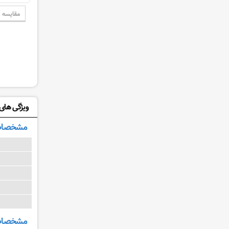
مقایسه
ویژگی های: I06-24S05
مشخصات
مشخصات و