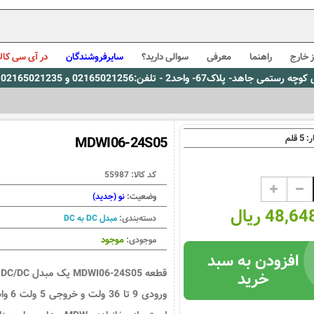
 خارج
راهنما
معرفی
سوالی دارید؟
سایرفروشندگان
در آی سی کالا
0216، پیام رسان بله: 09309563731 ساعت کاری 9 لغایت 16
5
ر:
قلم
MDWI06-24S05
کد کالا:
55987
وضعیت:
نو (جدید)
48, ریال
دسته‌بندی:
مبدل DC به DC
موجود
موجودی:
افزودن به سبد
قطع
خرید
ورودی 9 تا 36 ولت و خر