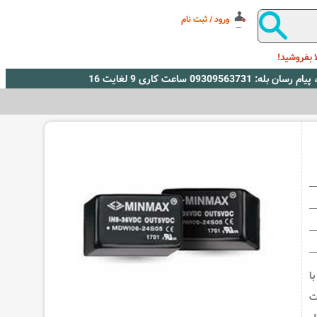
ورود / ثبت نام
 بفروشید!
ه MDWI06-24S05 یک مبدل DC/DC با
وجی 5 ولت 6 وات