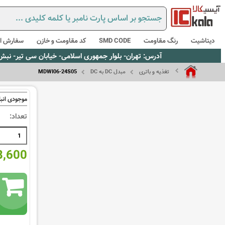
دیتاشیت
رنگ مقاومت
SMD CODE
کد مقاومت و خازن
سفارش از
آدرس: تهران- بلوار جمهوری اسلامی- خیابان سی تیر- نبش کوچه رستمی جاهد- پلاک67- واحد2 - تلفن:02165021256 و 5021235
تغذیه و باتری
مبدل DC به DC
MDWI06-24S05
موجودی انبا
تعداد:
648,600