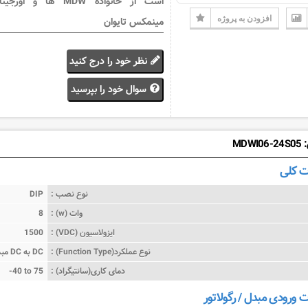
است از خانواده MDW ها و اورجی
افزودن به پروژه
مینمکس تایوان
نظر خود را درج کنید
سوال خود را بپرسید
MDW
 کلی
نوع نصب :
DIP
وات (w) :
8
ایزولاسیون (VDC) :
1500
نوع عملکرد(Function Type) :
مبدل DC به DC
دمای کاری(سانتیگراد) :
-40 to 75
رودی مبدل / رگولاتور