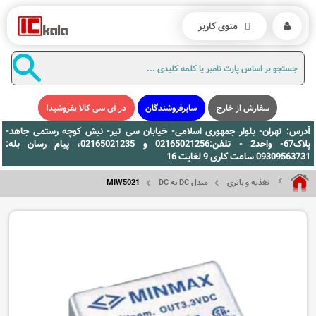
منوی کاربر
سفارش از خارج
سایرفروشندگان
در آی سی کالا بفروشید!
آدرس: تهران- بلوار جمهوری اسلامی- خیابان سی تیر- نبش کوچه رستمی جاهد-
پلاک67- واحد2 - تلفن:02165021256 و 02165021235، پیام رسان بله:
09309563731 ساعت کاری 9 لغایت 16
تغذیه و باتری
مبدل DC به DC
MIW5021