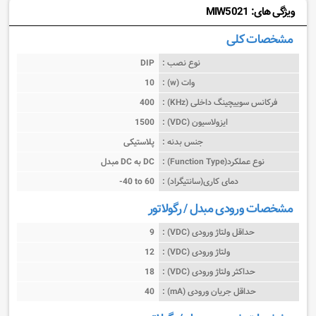
ویژگی های: MIW5021
مشخصات کلی
نوع نصب :
DIP
وات (w) :
10
فرکانس سوییچینگ داخلی (KHz) :
400
ایزولاسیون (VDC) :
1500
جنس بدنه :
پلاستیکی
نوع عملکرد(Function Type) :
مبدل DC به DC
دمای کاری(سانتیگراد) :
-40 to 60
مشخصات ورودی مبدل / رگولاتور
حداقل ولتاژ ورودی (VDC) :
9
ولتاژ ورودی (VDC) :
12
حداکثر ولتاژ ورودی (VDC) :
18
حداقل جریان ورودی (mA) :
40