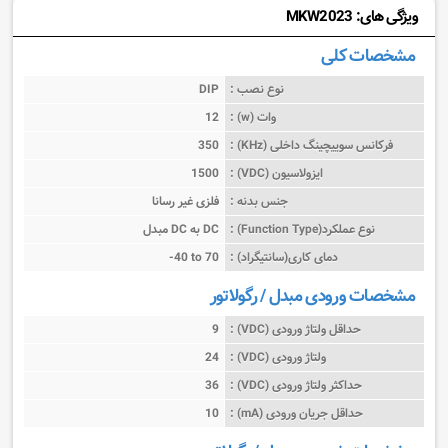
ویژگی های: MKW2023
مشخصات کلی
نوع نصب :
DIP
وات (w) :
12
فرکانس سوییچینگ داخلی (KHz) :
350
ایزولاسیون (VDC) :
1500
جنس بدنه :
فلزی غیر رسانا
نوع عملکرد(Function Type) :
مبدل DC به DC
دمای کاری(سانتیگراد) :
-40 to 70
مشخصات ورودی مبدل / رگولاتور
حداقل ولتاژ ورودی (VDC) :
9
ولتاژ ورودی (VDC) :
24
حداکثر ولتاژ ورودی (VDC) :
36
حداقل جریان ورودی (mA) :
10