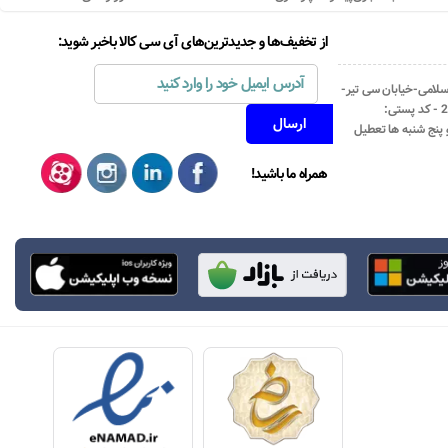
از تخفیف‌ها و جدیدترین‌های آی سی کالا باخبر شوید:
اسلامی-خیابان سی تیر-
نبش کوچه رستمی جاهد- پلاک67- واحد2 - کد پستی:
همراه ما باشید!