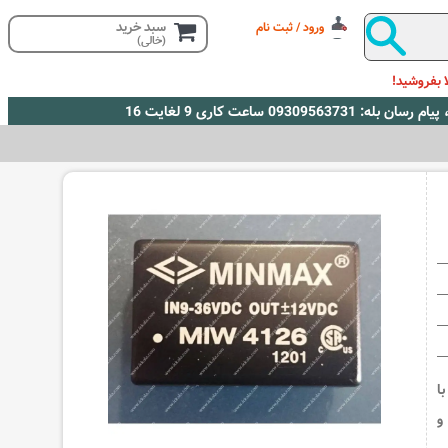
سبد خرید
ورود / ثبت نام
(خالی)
 بفروشید!
MIW4126 یک مبدل DC به DC با
1± ولت و