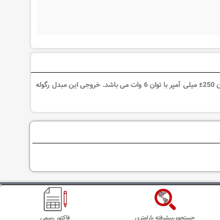
آی سی MIW4126 یک مبدل DC به DC با ورودی 24 ولت و خروجی دوبل 12± ولت و جریان 250± میلی آمپر با توان 6 وات می باشد. خروجی این مبدل رگوله
جستجوی‌پیشرفته پارامتری
فاکتور رسمی