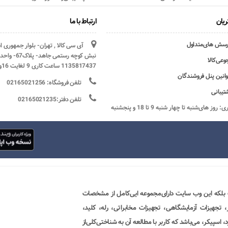
یان
ارتباط با ما
رسش های‌متداول
آی سی کالا , تهران- بلوار جمهوری 
وعی‌کالا
1135817437 ساعت کاری 9 لغایت 16و پنج شنبه ها تعطیل
وانین پنل فروشندگان
تلفن فروشگاه: 02165021256
تیبانی
تلفن دفتر:02165021235
ساعات کاری: روز های‌شنبه تا چهار شنبه 9 تا 18 و پنجشنبه
 بلکه این وب سایت دارای‌مجموعه ایی‌کامل از مشخصات
ور، تجهیزات آزمایشگاهی، تجهیزات مخابراتی، رله، کلید،
 اسپیکر، می‌باشد که کاربر با مطالعه آن به شناختی‌کلی‌از