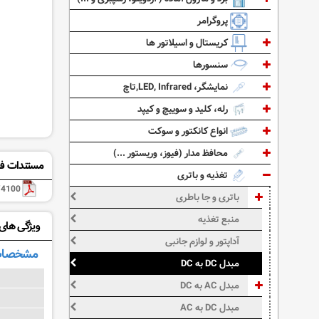
پروگرامر
کریستال و اسیلاتور ها
سنسورها
نمایشگر، LED, Infrared,تاچ
رله، کلید و سوییچ و کیپد
انواع کانکتور و سوکت
محافظ مدار (فیوز، وریستور ...)
مستندات فن
تغذیه و باتری
4100
باتری و جا باطری
منبع تغذیه
ویژگی های: W4126
آداپتور و لوازم جانبی
مشخصات
مبدل DC به DC
مبدل AC به DC
مبدل DC به AC