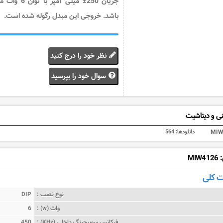
جریان 250± میلی آمپر با توان 6
باشد. خروجی این مبدل رگوله شده است.
نظر خود را درج کنید
سوال خود را بپرسید
ی و دیتاشیت
MIW
دانلودها:
564
MI
 کلی
نوع نصب :
DIP
وات (w) :
6
فرکانس سوییچینگ داخلی (KHz) :
450