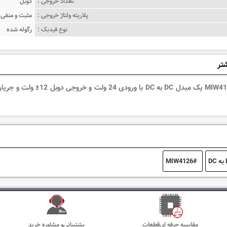
تعداد خروجی :
دوبل
پلاریته ولتاژ خروجی :
مثبت و منفی
نوع فیدبک :
رگوله شده
شتر
MIW4126
مقایسه حرفه ای‌قطعات
پشتیبانی‌و مشاوره خرید