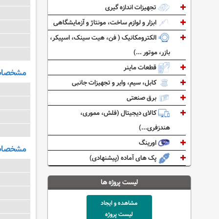
تجهیزات اندازه گیری
ابزار و لوازم ساخت، مونتاژ و آزمایشگاهی
الکترومکانیک ( فن، هیت سینک، اسپیکر،
بازر، موتور ...)
قطعات ماینر
مشخصات و
کابل، سیم، وایر و تجهیزات جانبی
برق صنعتی
کالای دیجیتال (فلش، مموری،
هندزفری...)
اورینگ
مشخصات 
پک های آماده (پیشنهادی)
لیست پروژه ها
مشاهده و ایجاد
لیست پروژه