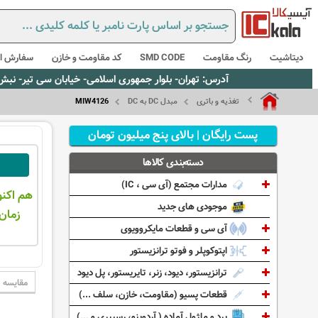
دیتاشیت
رنگ مقاومت
SMD CODE
کد مقاومت و خازن
سفارش از
آدرس: تهران- بلوار جمهوری اسلامی- خیابان سی تیر- نبش کوچه رستمی جاهد- پلاک67- واحد2 - تلفن:02165021256 و 5021235
تغذیه و باتری
مبدل DC به DC
MIW4126
پست رایگان | بالای پنج میلیون تومان
دسته‌بندی کالاها
مدارات مجتمع (آی سی ، IC)
هم اکنو
موجودی های جدید
زمان 
آی سی و قطعات مایکروویوی
اپتوکوپلر و فوتو ترانزیستور
ترانزیستور، دیود، زنر، تایریستور، پل دیود
مقایسه
قطعات پسیو (مقاومت، خازن، سلف ...)
برد و ماژول آماده ( آردوینو، رسپبری و ...)