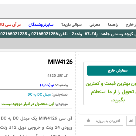
 خارج
راهنما
معرفی
سوالی دارید؟
سایرفروشندگان
در آی سی کالا
0216، پیام رسان بله: 09309563731 ساعت کاری 9 لغایت 16
MIW4126
سفارش خارج
کد کالا:
4820
ن بهترین قیمت و کمترین
وضعیت:
نو (جدید)
تحویل را از ما استعلام
دسته‌بندی:
مبدل DC به DC
بگیرید.
این محصول در انبار موجود نیست
موجودی:
آی سی 
افزودن به پروژه
ورودی 24 ولت و خروجی دوبل 2