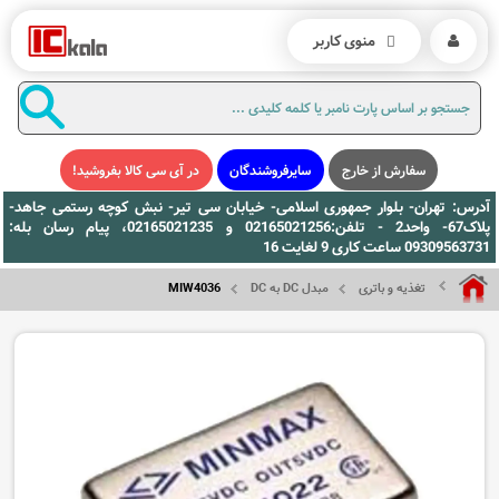
منوی کاربر
سفارش از خارج
سایرفروشندگان
در آی سی کالا بفروشید!
آدرس: تهران- بلوار جمهوری اسلامی- خیابان سی تیر- نبش کوچه رستمی جاهد-
پلاک67- واحد2 - تلفن:02165021256 و 02165021235، پیام رسان بله:
09309563731 ساعت کاری 9 لغایت 16
تغذیه و باتری
مبدل DC به DC
MIW4036