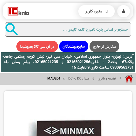
منوی کاربر
سفارش از خارج
سایرفروشندگان
در آی سی کالا بفروشید!
آدرس: تهران- بلوار جمهوری اسلامی- خیابان سی تیر- نبش کوچه رستمی جاهد-
پلاک67- واحد2 - تلفن:02165021256 و 02165021235، پیام رسان بله:
09309563731 ساعت کاری 9 لغایت 16
تغذیه و باتری
مبدل DC به DC
MAU204