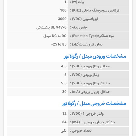
وات (w) :
1
فرکانس سوییچینگ داخلی (KHz) :
100
ایزولاسیون (VDC) :
3000
جنس بدنه :
پلاستیکی UL 94V-0
نوع عملکرد(Function Type) :
مبدل DC به DC
دمای کاری(سانتیگراد) :
-25 to 85
مشخصات ورودی مبدل / رگولاتور
حداقل ولتاژ ورودی (VDC) :
4.5
ولتاژ ورودی (VDC) :
5
حداکثر ولتاژ ورودی (VDC) :
5.5
حداقل جریان ورودی (mA) :
30
مشخصات خروجی مبدل / رگولاتور
ولتاژ خروجی 1 (VDC) :
12
حداکثر جریان خروجی 1 (mA) :
84
تعداد خروجی :
تکی