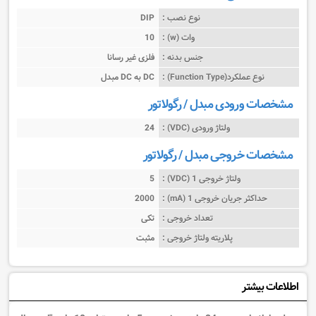
نوع نصب :
DIP
وات (w) :
10
جنس بدنه :
فلزی غیر رسانا
نوع عملکرد(Function Type) :
مبدل DC به DC
مشخصات ورودی مبدل / رگولاتور
ولتاژ ورودی (VDC) :
24
مشخصات خروجی مبدل / رگولاتور
ولتاژ خروجی 1 (VDC) :
5
حداکثر جریان خروجی 1 (mA) :
2000
تعداد خروجی :
تکی
پلاریته ولتاژ خروجی :
مثبت
اطلاعات بیشتر