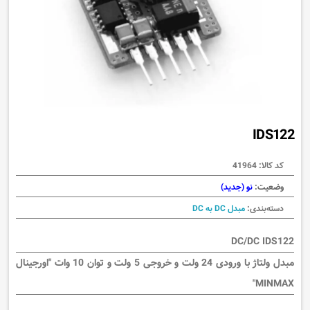
IDS122
کد کالا:
41964
وضعیت:
نو (جدید)
دسته‌بندی:
مبدل DC به DC
DC/DC IDS122
مبدل ولتاژ با ورودی 24 ولت و خروجی 5 ولت و توان 10 وات "اورجینال
MINMAX"