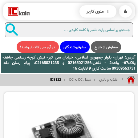
منوی کاربر
سفارش از خارج
سایرفروشندگان
در آی سی کالا بفروشید!
آدرس: تهران- بلوار جمهوری اسلامی- خیابان سی تیر- نبش کوچه رستمی جاهد-
پلاک67- واحد2 - تلفن:02165021256 و 02165021235، پیام رسان بله:
09309563731 ساعت کاری 9 لغایت 16
تغذیه و باتری
مبدل DC به DC
IDS122