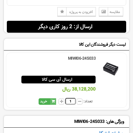
مقایسه
افزودن به پروژه
ارسال از: 2 روز کاری دیگر
لیست دیگر فروشندگان این کالا
MIWI06-24S033
ارسال آی سی کالا
38,128,200 ریال
تعداد:
خرید
ویژگی های: MIWI06-24S033