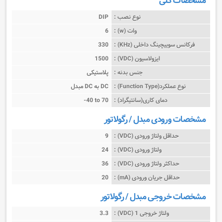
مشخصات کلی
نوع نصب :
DIP
وات (w) :
6
فرکانس سوییچینگ داخلی (KHz) :
330
ایزولاسیون (VDC) :
1500
جنس بدنه :
پلاستیکی
نوع عملکرد(Function Type) :
مبدل DC به DC
دمای کاری(سانتیگراد) :
-40 to 70
مشخصات ورودی مبدل / رگولاتور
حداقل ولتاژ ورودی (VDC) :
9
ولتاژ ورودی (VDC) :
24
حداکثر ولتاژ ورودی (VDC) :
36
حداقل جریان ورودی (mA) :
20
مشخصات خروجی مبدل / رگولاتور
ولتاژ خروجی 1 (VDC) :
3.3