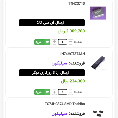
74HC374D
ارسال آی سی کالا
2,009,700 ریال
تعداد:
خرید
IN74HCT374AN
فروشنده:
سيليكون
ارسال از: 3 روزکاری دیگر
234,300 ریال
تعداد:
خرید
TC74HC374 SMD Toshiba
فروشنده:
سيليكون