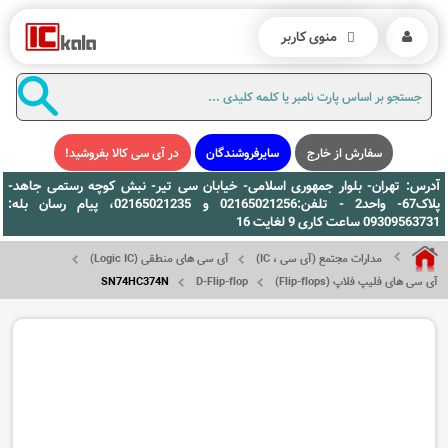
منوی کاربر
سفارش از خارج
سایرفروشندگان
در آی سی کالا بفروشید!
آدرس: تهران- بلوار جمهوری اسلامی- خیابان سی تیر- نبش کوچه رستمی جاهد-
پلاک67- واحد2 - تلفن:02165021256 و 02165021235، پیام رسان بله:
09309563731 ساعت کاری 9 لغایت 16
مدارات مجتمع (آی سی ، IC)
آی سی های منطقی (Logic IC)
آی سی های فلیپ فلاپ (Flip-flops)
D-Flip-flop
SN74HC374N