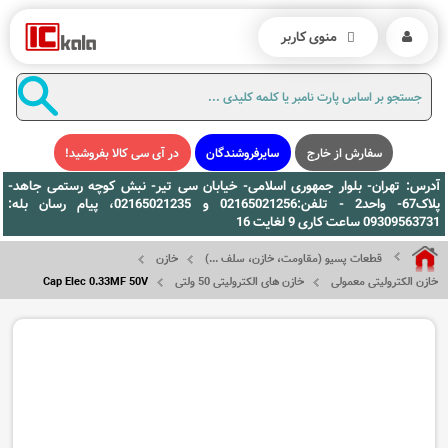
منوی کاربر
سفارش از خارج
سایرفروشندگان
در آی سی کالا بفروشید!
آدرس: تهران- بلوار جمهوری اسلامی- خیابان سی تیر- نبش کوچه رستمی جاهد-
پلاک67- واحد2 - تلفن:02165021256 و 02165021235، پیام رسان بله:
09309563731 ساعت کاری 9 لغایت 16
قطعات پسیو (مقاومت، خازن، سلف ...)
خازن
خازن الکترولیتی معمولی
خازن های الکترولیتی 50 ولتی
Cap Elec 0.33MF 50V