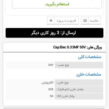
استعلام بگیرید.
مقایسه
افزودن به پروژه
ارسال از: 3 روز کاری دیگر
ویژگی های: Cap Elec 0.33MF 50V
مشخصات کلی
نوع نصب :
DIP
مشخصات خازن
نوع خازن :
الکترولیتی
مقدار خازن (نانو فاراد) :
330
ولتاژ خازن DC :
50