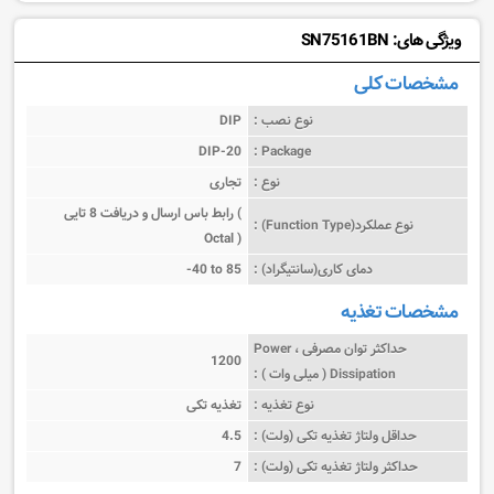
ویژگی های: SN75161BN
مشخصات کلی
نوع نصب :
DIP
DIP-20
Package :
نوع :
تجاری
رابط باس ارسال و دریافت 8 تایی (
نوع عملکرد(Function Type) :
Octal )
دمای کاری(سانتیگراد) :
-40 to 85
مشخصات تغذیه
حداکثر توان مصرفی ، Power
1200
Dissipation ( میلی وات ) :
نوع تغذیه :
تغذیه تکی
حداقل ولتاژ تغذیه تکی (ولت) :
4.5
حداکثر ولتاژ تغذیه تکی (ولت) :
7