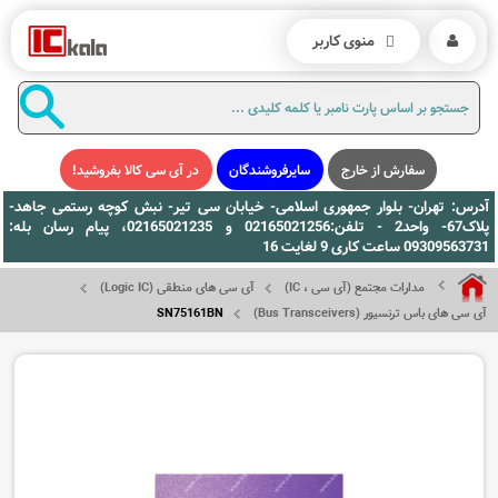
منوی کاربر
سفارش از خارج
سایرفروشندگان
در آی سی کالا بفروشید!
آدرس: تهران- بلوار جمهوری اسلامی- خیابان سی تیر- نبش کوچه رستمی جاهد-
پلاک67- واحد2 - تلفن:02165021256 و 02165021235، پیام رسان بله:
09309563731 ساعت کاری 9 لغایت 16
مدارات مجتمع (آی سی ، IC)
آی سی های منطقی (Logic IC)
آی سی های باس ترنسیور (Bus Transceivers)
SN75161BN