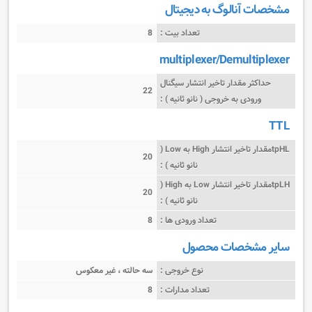
مشخصات آنالوگ به دیجیتال
تعداد بیت :
8
multiplexer/Demultiplexer
حداکثر مقدار تاخیر انتشار سیگنال
22
ورودی به خروجی ( نانو ثانیه ) :
TTL
tpHLمقدار تاخیر انتشار High به Low (
20
نانو ثانیه ) :
tpLHمقدار تاخیر انتشار Low به High (
20
نانو ثانیه ) :
تعداد ورودی ها :
8
سایر مشخصات محصول
نوع خروجی :
سه حالته ، غیر معکوس
تعداد مدارات :
8