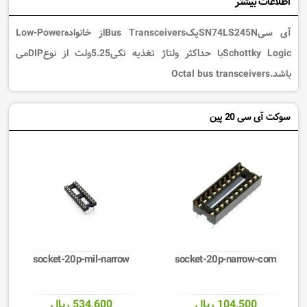
اطلاعات بیشتر
آی سیSN74LS245NیکBus Transceiversاز خانوادهLow-Power
Schottky Logicبا حداکثر ولتاژ تغذیه تکی5.25ولت از نوعDIPمی
باشد.Octal bus transceivers
سوکت آی سی 20 پین
socket-20p-mil-narrow
socket-20p-narrow-com
104,500 ریال
534,600 ریال