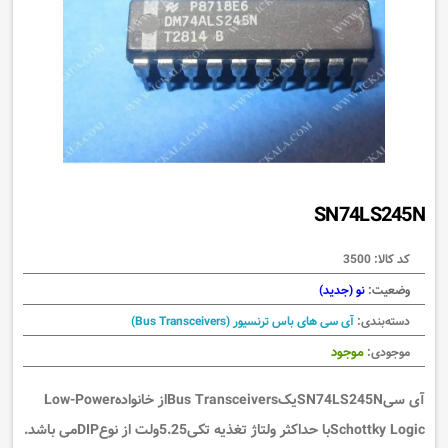
SN74LS245N
کد کالا:
3500
وضعیت:
نو (جدید)
دسته‌بندی:
آی سی های باس ترنسیور (Bus Transceivers)
موجود
موجودی:
آی سیSN74LS245NیکBus Transceiversاز خانوادهLow-Power
Schottky Logicبا حداکثر ولتاژ تغذیه تکی5.25ولت از نوعDIPمی باشد.