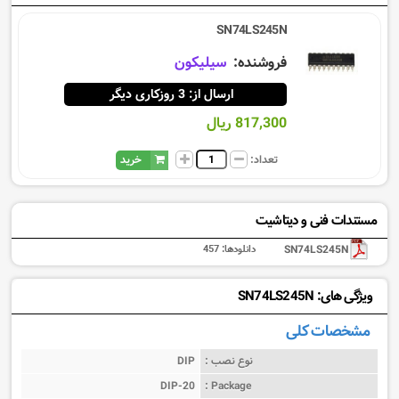
SN74LS245N
فروشنده:
سيليكون
ارسال از: 3 روزکاری دیگر
817,300 ریال
تعداد:
خرید
مستندات فنی و دیتاشیت
SN74LS245N
دانلودها:
457
ویژگی های: SN74LS245N
مشخصات کلی
نوع نصب :
DIP
DIP-20
Package :