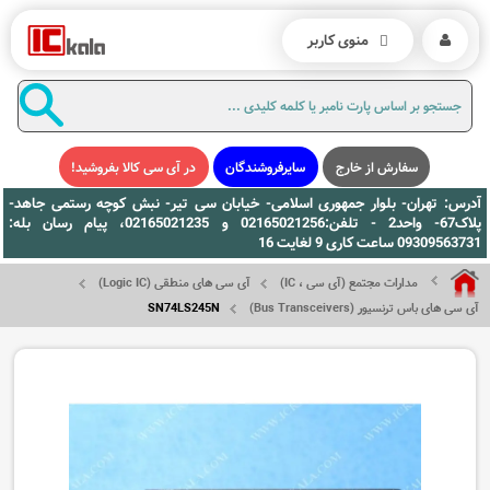
منوی کاربر
سفارش از خارج
سایرفروشندگان
در آی سی کالا بفروشید!
آدرس: تهران- بلوار جمهوری اسلامی- خیابان سی تیر- نبش کوچه رستمی جاهد-
پلاک67- واحد2 - تلفن:02165021256 و 02165021235، پیام رسان بله:
09309563731 ساعت کاری 9 لغایت 16
مدارات مجتمع (آی سی ، IC)
آی سی های منطقی (Logic IC)
آی سی های باس ترنسیور (Bus Transceivers)
SN74LS245N