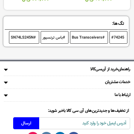
تگ ها:
74245
Bus Transceivers
باس ترنسیور
SN74LS245N
راهنمای‌خرید از آی‌سی‌کالا
خدمات مشتریان
ارتباط با ما
از تخفیف‌ها و جدیدترین‌های آی سی کالا باخبر شوید: