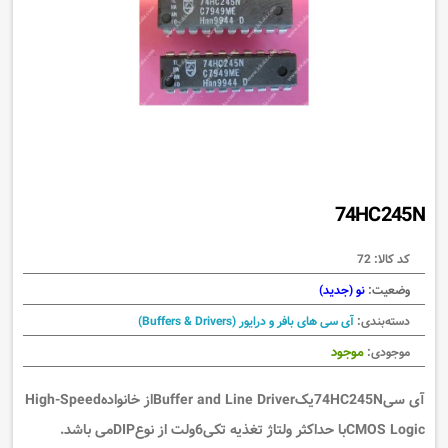
74HC245N
کد کالا:
72
وضعیت:
نو (جدید)
دسته‌بندی:
آی سی های بافر و درایور (Buffers & Drivers)
موجود
موجودی:
آی سی74HC245NیکBuffer and Line Driverاز خانوادهHigh-Speed
CMOS Logicبا حداکثر ولتاژ تغذیه تکی6ولت از نوعDIPمی باشد.