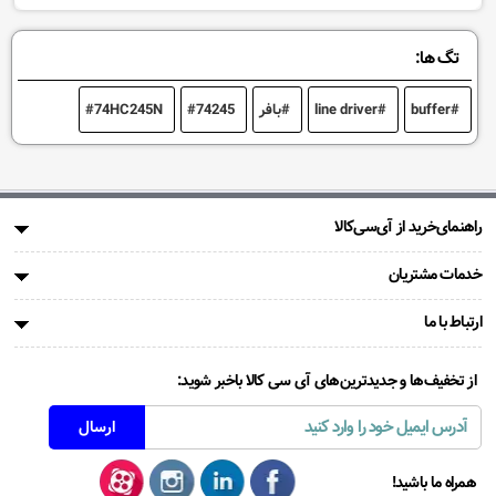
تگ ها:
buffer
line driver
بافر
74245
74HC245N
راهنمای‌خرید از آی‌سی‌کالا
خدمات مشتریان
ارتباط با ما
از تخفیف‌ها و جدیدترین‌های آی سی کالا باخبر شوید:
همراه ما باشید!