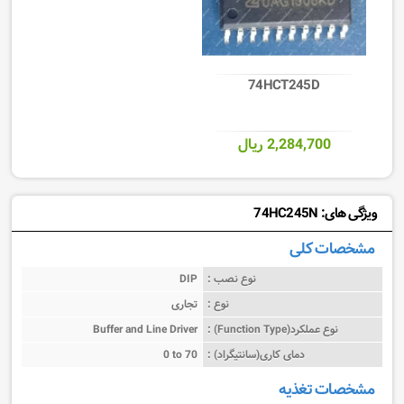
74HCT245D
2,284,700 ریال
ویژگی های: 74HC245N
مشخصات کلی
نوع نصب :
DIP
نوع :
تجاری
نوع عملکرد(Function Type) :
Buffer and Line Driver
دمای کاری(سانتیگراد) :
0 to 70
مشخصات تغذیه