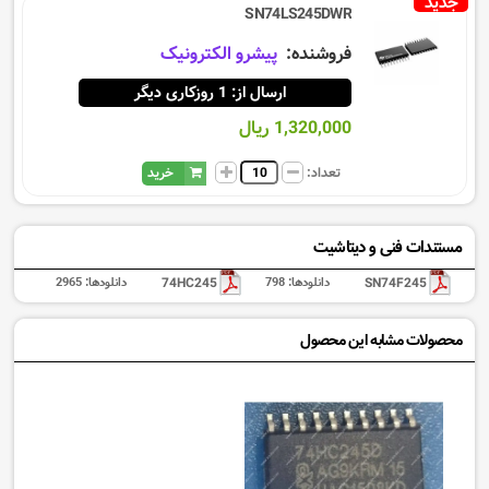
جدید
SN74LS245DWR
فروشنده:
پیشرو الکترونیک
ارسال از: 1 روزکاری دیگر
1,320,000 ریال
تعداد:
خرید
مستندات فنی و دیتاشیت
SN74F245
دانلودها:
798
74HC245
دانلودها:
2965
محصولات مشابه این محصول