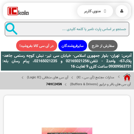
منوی کاربر
سفارش از خارج
سایرفروشندگان
در آی سی کالا بفروشید!
آدرس: تهران- بلوار جمهوری اسلامی- خیابان سی تیر- نبش کوچه رستمی جاهد-
پلاک67- واحد2 - تلفن:02165021256 و 02165021235، پیام رسان بله:
09309563731 ساعت کاری 9 لغایت 16
مدارات مجتمع (آی سی ، IC)
آی سی های منطقی (Logic IC)
آی سی های بافر و درایور (Buffers & Drivers)
74HC245N