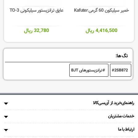
خمیر سیلیکون 60 گرمی Kafuter
عایق ترانزیستور سیلیکونی TO-3
4,416,500 ریال
32,780 ریال
تگ ها:
2SB872
ترانزیستورهای BJT
راهنمای‌خرید از آی‌سی‌کالا
خدمات مشتریان
ارتباط با ما