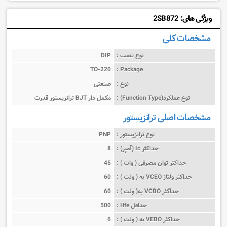
ویژگی های: 2SB872
مشخصات کلی
نوع نصب :
DIP
TO-220
Package :
نوع :
صنعتی
نوع عملکرد(Function Type) :
ترانزیستور قدرت BJT مکمل دار
مشخصات اصلی ترانزیستور
نوع ترانزیستور :
PNP
حداکثر Ic (آمپر) :
8
حداکثر توان مصرفی ( وات ) :
45
حداکثر ولتاژ VCEO به ( ولت ) :
60
حداکثر VCBO به( ولت ) :
60
حداقل Hfe :
500
حداکثر VEBO به ( ولت ) :
6