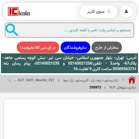
منوی کاربر
سفارش از خارج
سایرفروشندگان
در آی سی کالا بفروشید!
آدرس: تهران- بلوار جمهوری اسلامی- خیابان سی تیر- نبش کوچه رستمی جاهد-
پلاک67- واحد2 - تلفن:02165021256 و 02165021235، پیام رسان بله:
09309563731 ساعت کاری 9 لغایت 16
ترانزیستور، دیود، زنر، تایریستور، پل دیود
BJT, IGBT, Mosfet, FET ...
ترانزیستورهای BJT
2SB872