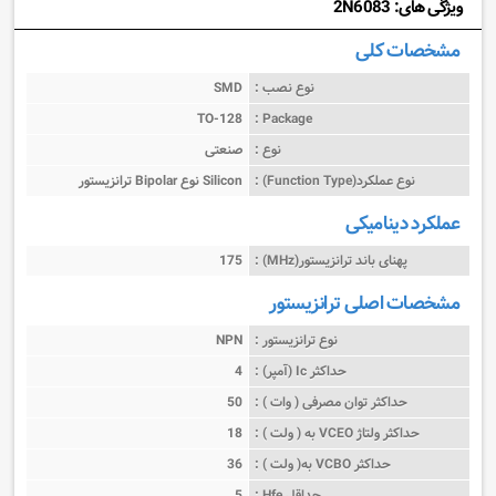
ویژگی های: 2N6083
مشخصات کلی
نوع نصب :
SMD
TO-128
Package :
نوع :
صنعتی
نوع عملکرد(Function Type) :
ترانزیستور Bipolar نوع Silicon
عملکرد دینامیکی
پهنای باند ترانزیستور(MHz) :
175
مشخصات اصلی ترانزیستور
نوع ترانزیستور :
NPN
حداکثر Ic (آمپر) :
4
حداکثر توان مصرفی ( وات ) :
50
حداکثر ولتاژ VCEO به ( ولت ) :
18
حداکثر VCBO به( ولت ) :
36
حداقل Hfe :
5