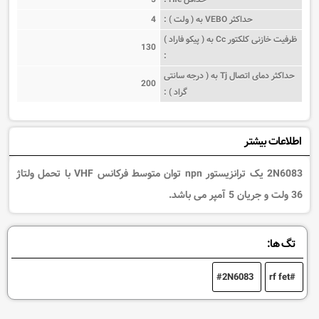
حداکثر VEBO به ( ولت ) :
4
ظرفیت خازنی کلکتور Cc به ( پیکو فاراد )
130
:
حداکثر دمای اتصال Tj به ( درجه سانتی
200
گراد ) :
اطلاعات بیشتر
2N6083 یک ترانزیستور npn توان متوسط فرکانس VHF با تحمل ولتاژ
36 ولت و جریان 5 آمپر می باشد.
تگ ها:
2N6083
rf fet