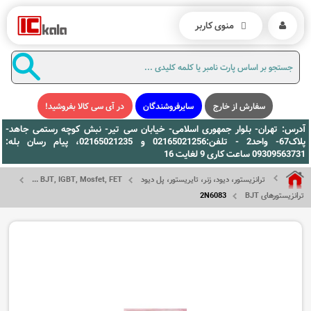
منوی کاربر
سفارش از خارج
سایرفروشندگان
در آی سی کالا بفروشید!
آدرس: تهران- بلوار جمهوری اسلامی- خیابان سی تیر- نبش کوچه رستمی جاهد-
پلاک67- واحد2 - تلفن:02165021256 و 02165021235، پیام رسان بله:
09309563731 ساعت کاری 9 لغایت 16
ترانزیستور، دیود، زنر، تایریستور، پل دیود
BJT, IGBT, Mosfet, FET ...
ترانزیستورهای BJT
2N6083