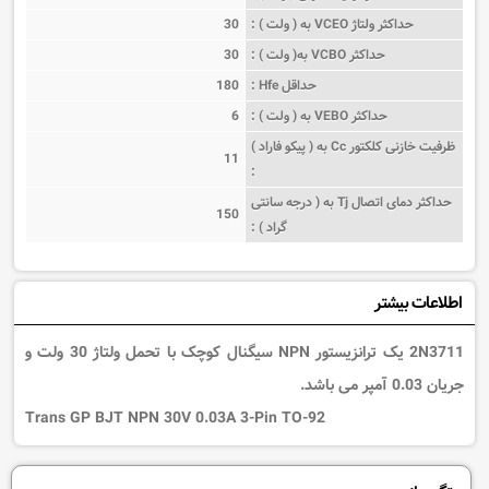
حداکثر ولتاژ VCEO به ( ولت ) :
30
حداکثر VCBO به( ولت ) :
30
حداقل Hfe :
180
حداکثر VEBO به ( ولت ) :
6
ظرفیت خازنی کلکتور Cc به ( پیکو فاراد )
11
:
حداکثر دمای اتصال Tj به ( درجه سانتی
150
گراد ) :
اطلاعات بیشتر
2N3711 یک ترانزیستور NPN سیگنال کوچک با تحمل ولتاژ 30 ولت و
جریان 0.03 آمپر می باشد.
Trans GP BJT NPN 30V 0.03A 3-Pin TO-92