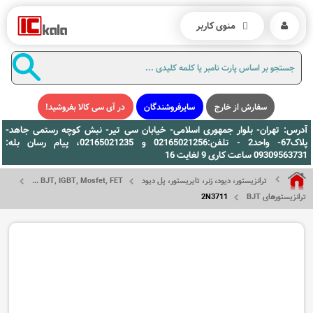
منوی کاربر
سفارش از خارج
سایرفروشندگان
در آی سی کالا بفروشید!
آدرس: تهران- بلوار جمهوری اسلامی- خیابان سی تیر- نبش کوچه رستمی جاهد-
پلاک67- واحد2 - تلفن:02165021256 و 02165021235، پیام رسان بله:
09309563731 ساعت کاری 9 لغایت 16
ترانزیستور، دیود، زنر، تایریستور، پل دیود
BJT, IGBT, Mosfet, FET ...
ترانزیستورهای BJT
2N3711