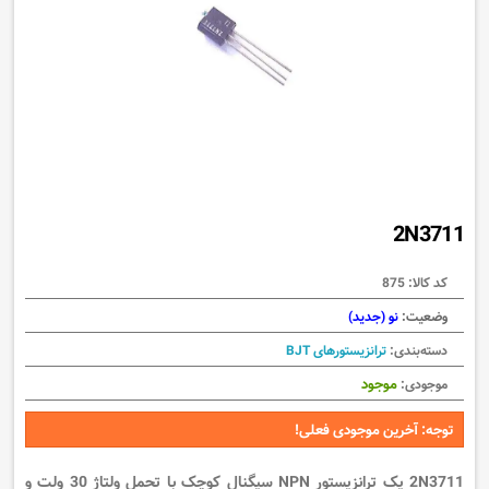
2N3711
کد کالا:
875
وضعیت:
نو (جدید)
دسته‌بندی:
ترانزیستورهای BJT
موجود
موجودی:
توجه: آخرین موجودی فعلی!
2N3711 یک ترانزیستور NPN سیگنال کوچک با تحمل ولتاژ 30 ولت و