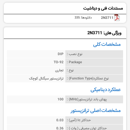
مستندات فنی و دیتاشیت
2N3711
دانلودها:
335
ویژگی های: 2N3711
مشخصات کلی
نوع نصب :
DIP
TO-92
Package :
نوع :
تجاری
نوع عملکرد(Function Type) :
ترانزیستور سیگنال کوچک
عملکرد دینامیکی
پهنای باند ترانزیستور(MHz) :
100
مشخصات اصلی ترانزیستور
حداکثر Ic (آمپر) :
0.03
حداکثر توان مصرفی ( وات ) :
0.36