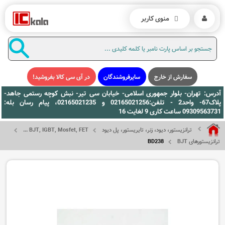
منوی کاربر
سفارش از خارج
سایرفروشندگان
در آی سی کالا بفروشید!
آدرس: تهران- بلوار جمهوری اسلامی- خیابان سی تیر- نبش کوچه رستمی جاهد-
پلاک67- واحد2 - تلفن:02165021256 و 02165021235، پیام رسان بله:
09309563731 ساعت کاری 9 لغایت 16
ترانزیستور، دیود، زنر، تایریستور، پل دیود
BJT, IGBT, Mosfet, FET ...
ترانزیستورهای BJT
BD238