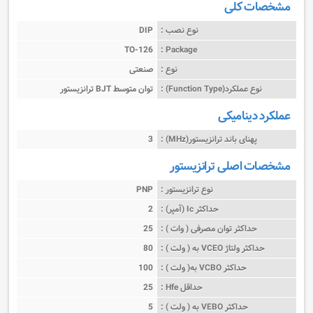
مشخصات کلی
نوع نصب :
DIP
TO-126
Package :
نوع :
صنعتی
نوع عملکرد(Function Type) :
ترانزیستور BJT توان متوسط
عملکرد دینامیکی
پهنای باند ترانزیستور(MHz) :
3
مشخصات اصلی ترانزیستور
نوع ترانزیستور :
PNP
حداکثر Ic (آمپر) :
2
حداکثر توان مصرفی ( وات ) :
25
حداکثر ولتاژ VCEO به ( ولت ) :
80
حداکثر VCBO به( ولت ) :
100
حداقل Hfe :
25
حداکثر VEBO به ( ولت ) :
5