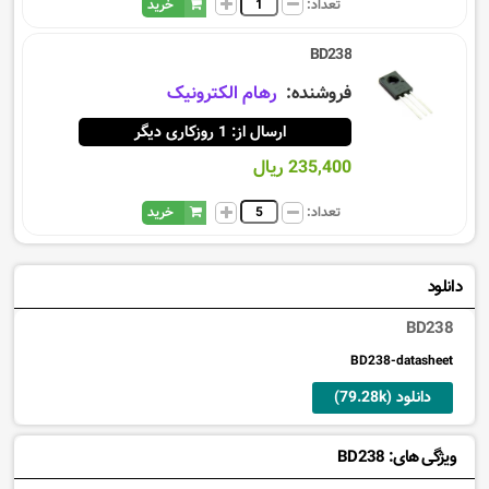
تعداد:
خرید
BD238
فروشنده:
رهام الکترونیک
ارسال از: 1 روزکاری دیگر
235,400 ریال
تعداد:
خرید
دانلود
BD238
BD238-datasheet
دانلود (79.28k)
ویژگی های: BD238