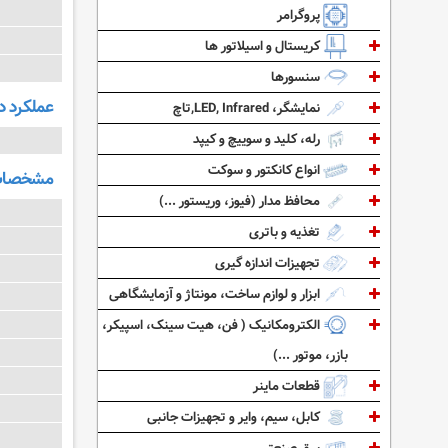
پروگرامر
کریستال و اسیلاتور ها
سنسورها
عملکرد د
نمایشگر، LED, Infrared,تاچ
رله، کلید و سوییچ و کیپد
انواع کانکتور و سوکت
مشخصات 
محافظ مدار (فیوز، وریستور ...)
تغذیه و باتری
تجهیزات اندازه گیری
ابزار و لوازم ساخت، مونتاژ و آزمایشگاهی
الکترومکانیک ( فن، هیت سینک، اسپیکر،
بازر، موتور ...)
قطعات ماینر
کابل، سیم، وایر و تجهیزات جانبی