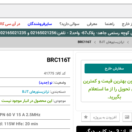
 خارج
راهنما
معرفی
سوالی دارید؟
سایرفروشندگان
در آی سی کالا
0216، پیام رسان بله: 09309563731 ساعت کاری 9 لغایت 16
ترانزیستورهای BJT
BRC116T
BRC116T
سفارش خارج
کد کالا:
41775
ن بهترین قیمت و کمترین
وضعیت:
نو (جدید)
تحویل را از ما استعلام
دسته‌بندی:
ترانزیستورهای BJT
بگیرید.
این محصول در انبار موجود نیست
موجودی:
PN 60 V 15 A 2.5MHz
افزودن به پروژه
d: 115W Hfe: 20 min
 3 روز کاری دیگر