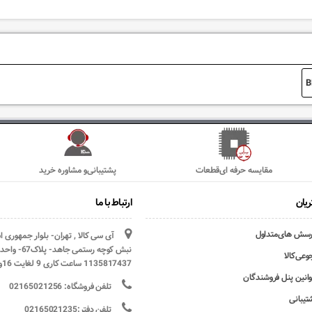
B
مقایسه حرفه ای‌قطعات
پشتیبانی‌و مشاوره خرید
یان
ارتباط با ما
رسش های‌متداول
آی سی کالا , تهران- بلوار جمهوری 
وعی‌کالا
1135817437 ساعت کاری 9 لغایت 16و پنج شنبه ها تعطیل
وانین پنل فروشندگان
تلفن فروشگاه: 02165021256
تیبانی
تلفن دفتر:02165021235