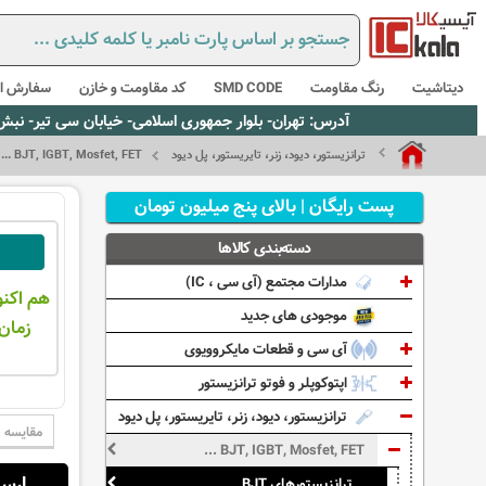
دیتاشیت
رنگ مقاومت
SMD CODE
کد مقاومت و خازن
سفارش از
آدرس: تهران- بلوار جمهوری اسلامی- خیابان سی تیر- نبش کوچه رستمی جاهد- پلاک67- واحد2 - تلفن:02165021256 و 5021235
ترانزیستور، دیود، زنر، تایریستور، پل دیود
BJT, IGBT, Mosfet, FET ...
پست رایگان | بالای پنج میلیون تومان
دسته‌بندی کالاها
مدارات مجتمع (آی سی ، IC)
هم اکنو
موجودی های جدید
زمان 
آی سی و قطعات مایکروویوی
اپتوکوپلر و فوتو ترانزیستور
ترانزیستور، دیود، زنر، تایریستور، پل دیود
مقایسه
BJT, IGBT, Mosfet, FET ...
ارسال از:
ترانزیستورهای BJT