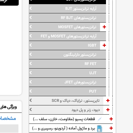
آرایه ترانزیستور BJT
ترانزیستورهای RF BJT
ترانزیستورهای MOSFET
آرایه ترانزیستورهای MOSFET و FET
IGBT
ترانزیستور دارلینگتون
RF FET
UJT
ترانزیستورهای JFET
PUT
تایریستور، ترایاک، دیاک و SCR
ویژگی های: C116T
دیود، زنر و پل دیود
مشخصات
قطعات پسیو (مقاومت، خازن، سلف ...)
برد و ماژول آماده ( آردوینو، رسپبری و ...)