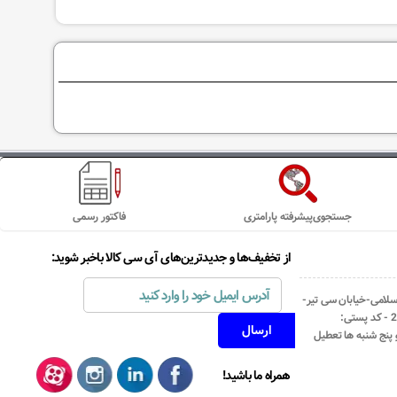
جستجوی‌پیشرفته پارامتری
فاکتور رسمی
از تخفیف‌ها و جدیدترین‌های آی سی کالا باخبر شوید:
اسلامی-خیابان سی تیر-
نبش کوچه رستمی جاهد- پلاک67- واحد2 - کد پستی:
همراه ما باشید!