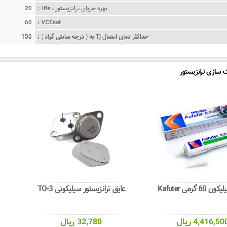
بهره جریان ترانزیستور ، Hfe :
20
60
VCEsat :
حداکثر دمای اتصال Tj به ( درجه سانتی گراد ) :
150
 سازی ترانزیستور
 گرمی Kafuter
عایق ترانزیستور سیلیکونی TO-3
4,416,50 ریال
32,780 ریال