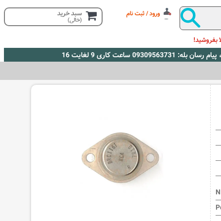
سبد خرید
ورود / ثبت نام
(خالی)
 بفروشید!
N
P