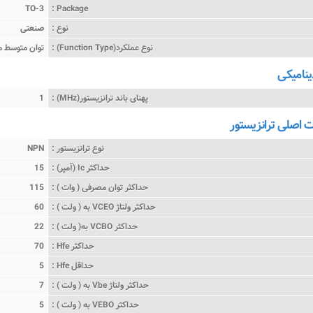
TO-3
Package :
نوع :
صنعتی
نوع عملکرد(Function Type) :
ترانزیستور BJT توان م
ینامیکی
پهنای باند ترانزیستور(MHz) :
1
اصلی ترانزیستور
نوع ترانزیستور :
NPN
حداکثر Ic (آمپر) :
15
حداکثر توان مصرفی ( وات ) :
115
حداکثر ولتاژ VCEO به ( ولت ) :
60
حداکثر VCBO به( ولت ) :
22
حداکثر Hfe :
70
حداقل Hfe :
5
حداکثر ولتاژ Vbe به ( ولت ) :
7
حداکثر VEBO به ( ولت ) :
5