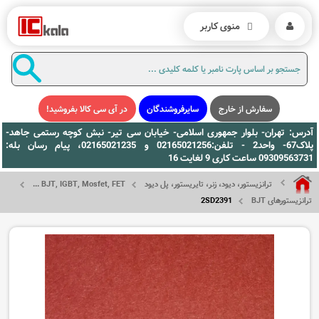
منوی کاربر
سفارش از خارج
سایرفروشندگان
در آی سی کالا بفروشید!
آدرس: تهران- بلوار جمهوری اسلامی- خیابان سی تیر- نبش کوچه رستمی جاهد-
پلاک67- واحد2 - تلفن:02165021256 و 02165021235، پیام رسان بله:
09309563731 ساعت کاری 9 لغایت 16
ترانزیستور، دیود، زنر، تایریستور، پل دیود
BJT, IGBT, Mosfet, FET ...
ترانزیستورهای BJT
2SD2391