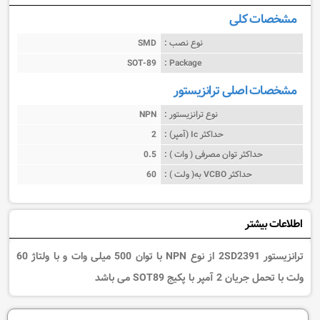
مشخصات کلی
نوع نصب :
SMD
SOT-89
Package :
مشخصات اصلی ترانزیستور
نوع ترانزیستور :
NPN
حداکثر Ic (آمپر) :
2
حداکثر توان مصرفی ( وات ) :
0.5
حداکثر VCBO به( ولت ) :
60
اطلاعات بیشتر
ترانزیستور 2SD2391 از نوع NPN با توان 500 میلی وات و با ولتاژ 60
ولت با تحمل جریان 2 آمپر با پکیج SOT89 می باشد