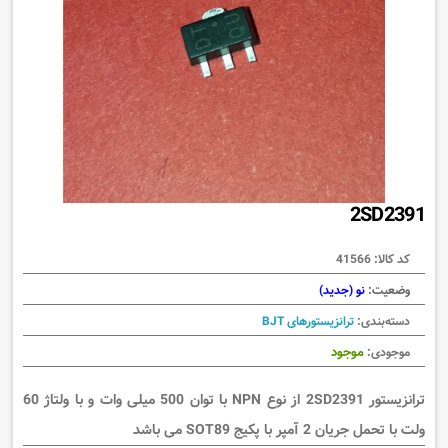
2SD2391
کد کالا:
41566
وضعیت:
نو (جدید)
دسته‌بندی:
ترانزیستورهای BJT
موجود
موجودی:
ترانزیستور 2SD2391 از نوع NPN با توان 500 میلی وات و با ولتاژ 60
ولت با تحمل جریان 2 آمپر با پکیج SOT89 می باشد