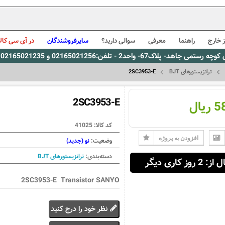
 خارج
راهنما
معرفی
سوالی دارید؟
سایرفروشندگان
در آی سی کالا
0216، پیام رسان بله: 09309563731 ساعت کاری 9 لغایت 16
ترانزیستورهای BJT
2SC3953-E
2SC3953-E
یال
کد کالا:
41025
افزودن به پروژه
وضعیت:
نو (جدید)
دسته‌بندی:
ترانزیستورهای BJT
 2 روز کاری دیگر
2SC3953-E Transistor SANYO
نظر خود را درج کنید