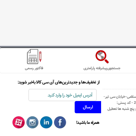
جستجوی‌پیشرفته پارامتری
فاکتور رسمی
از تخفیف‌ها و جدیدترین‌های آی سی کالا باخبر شوید:
اسلامی-خیابان سی تیر-
نبش کوچه رستمی جاهد- پلاک67- واحد2 - کد پستی:
همراه ما باشید!