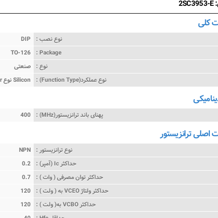
2S
 کلی
نوع نصب :
DIP
TO-126
Package :
نوع :
صنعتی
نوع عملکرد(Function Type) :
ترانزیستور Bipolar نوع Silicon
ینامیکی
پهنای باند ترانزیستور(MHz) :
400
اصلی ترانزیستور
نوع ترانزیستور :
NPN
حداکثر Ic (آمپر) :
0.2
حداکثر توان مصرفی ( وات ) :
0.7
حداکثر ولتاژ VCEO به ( ولت ) :
120
حداکثر VCBO به( ولت ) :
120
حداقل Hfe :
40