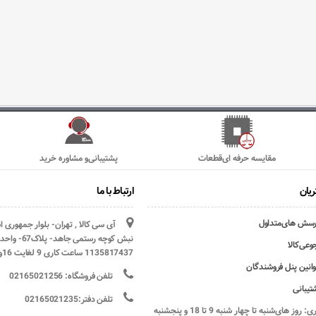
مقایسه حرفه ای‌قطعات
پشتیبانی‌و مشاوره خرید
یان
ارتباط با ما
رسش های‌متداول
آی سی کالا , تهران- بلوار جمهوری 
وعی‌کالا
1135817437 ساعت کاری 9 لغایت 16و پنج شنبه ها تعطیل
وانین پنل فروشندگان
تلفن فروشگاه: 02165021256
تیبانی
تلفن دفتر:02165021235
ساعات کاری: روز های‌شنبه تا چهار شنبه 9 تا 18 و پنجشنبه