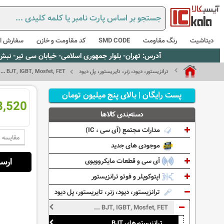
دیتاشیت
رنگ مقاومت
SMD CODE
کد مقاومت و خازن
سفارش از
آدرس: تهران- بلوار جمهوری اسلامی- خیابان سی تیر- نبش کوچه رستمی جاهد- پلاک67- واحد2 - تلفن:02165021256 و 5021235
ترانزیستور، دیود، زنر، تایریستور، پل دیود
BJT, IGBT, Mosfet, FET ...
پست رایگان | بالای پنج میلیون تومان
58,520 ر
دسته‌بندی کالاها
مدارات مجتمع (آی سی ، IC)
مقایسه
موجودی های جدید
ارسال از:
آی سی و قطعات مایکروویوی
اپتوکوپلر و فوتو ترانزیستور
ترانزیستور، دیود، زنر، تایریستور، پل دیود
BJT, IGBT, Mosfet, FET ...
ترانزیستورهای BJT