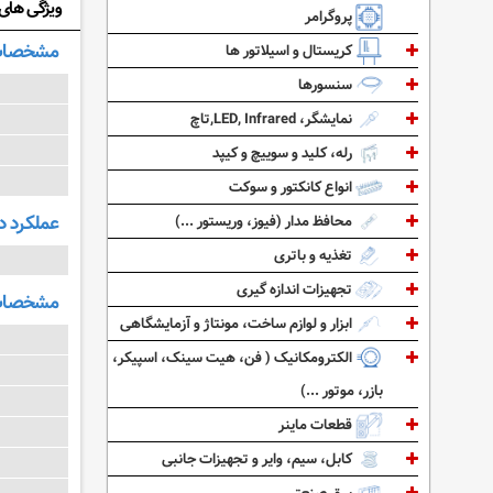
ویژگی های: C3953-E
پروگرامر
مشخصات
کریستال و اسیلاتور ها
سنسورها
نمایشگر، LED, Infrared,تاچ
رله، کلید و سوییچ و کیپد
انواع کانکتور و سوکت
عملکرد د
محافظ مدار (فیوز، وریستور ...)
تغذیه و باتری
تجهیزات اندازه گیری
مشخصات 
ابزار و لوازم ساخت، مونتاژ و آزمایشگاهی
الکترومکانیک ( فن، هیت سینک، اسپیکر،
بازر، موتور ...)
قطعات ماینر
کابل، سیم، وایر و تجهیزات جانبی