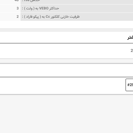
حداکثر VEBO به ( ولت ) :
3
ظرفیت خازنی کلکتور Cc به ( پیکو فاراد ) :
2
شتر
2
2