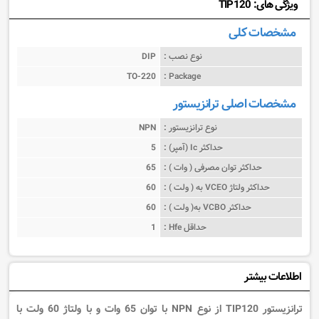
ویژگی های: TIP120
مشخصات کلی
نوع نصب :
DIP
TO-220
Package :
مشخصات اصلی ترانزیستور
نوع ترانزیستور :
NPN
حداکثر Ic (آمپر) :
5
حداکثر توان مصرفی ( وات ) :
65
حداکثر ولتاژ VCEO به ( ولت ) :
60
حداکثر VCBO به( ولت ) :
60
حداقل Hfe :
1
اطلاعات بیشتر
ترانزیستور TIP120 از نوع NPN با توان 65 وات و با ولتاژ 60 ولت با