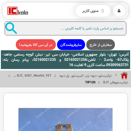
منوی کاربر
سفارش از خارج
سایرفروشندگان
در آی سی کالا بفروشید!
آدرس: تهران- بلوار جمهوری اسلامی- خیابان سی تیر- نبش کوچه رستمی جاهد-
پلاک67- واحد2 - تلفن:02165021256 و 02165021235، پیام رسان بله:
09309563731 ساعت کاری 9 لغایت 16
ترانزیستور، دیود، زنر، تایریستور، پل دیود
BJT, IGBT, Mosfet, FET ...
ترانزیستورهای BJT
TIP120