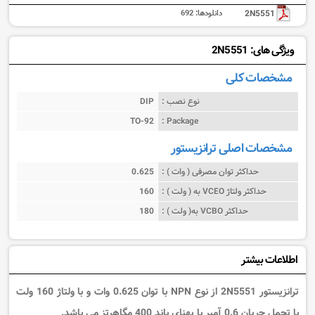
2N5551
دانلودها:
692
ویژگی های: 2N5551
مشخصات کلی
نوع نصب :
DIP
TO-92
Package :
مشخصات اصلی ترانزیستور
حداکثر توان مصرفی ( وات ) :
0.625
حداکثر ولتاژ VCEO به ( ولت ) :
160
حداکثر VCBO به( ولت ) :
180
اطلاعات بیشتر
ترانزیستور 2N5551 از نوع NPN با توان 0.625 وات و با ولتاژ 160 ولت
با تحمل جریان 0.6 آمپر با پهنای باند 400 مگاهرتز می باشد.