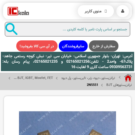
منوی کاربر
سفارش از خارج
سایرفروشندگان
در آی سی کالا بفروشید!
آدرس: تهران- بلوار جمهوری اسلامی- خیابان سی تیر- نبش کوچه رستمی جاهد-
پلاک67- واحد2 - تلفن:02165021256 و 02165021235، پیام رسان بله:
09309563731 ساعت کاری 9 لغایت 16
ترانزیستور، دیود، زنر، تایریستور، پل دیود
BJT, IGBT, Mosfet, FET ...
ترانزیستورهای BJT
2N5551