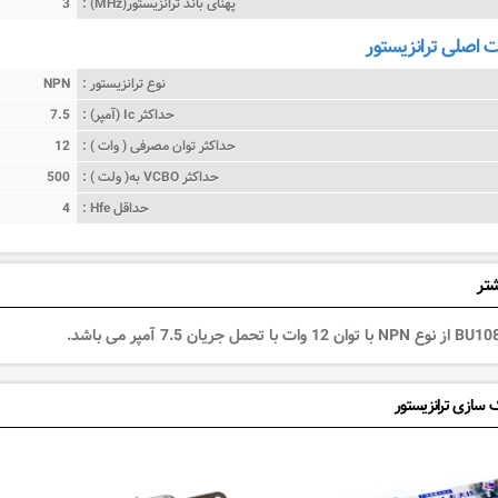
پهنای باند ترانزیستور(MHz) :
3
اصلی ترانزیستور
نوع ترانزیستور :
NPN
حداکثر Ic (آمپر) :
7.5
حداکثر توان مصرفی ( وات ) :
12
حداکثر VCBO به( ولت ) :
500
حداقل Hfe :
4
شتر
 سازی ترانزیستور