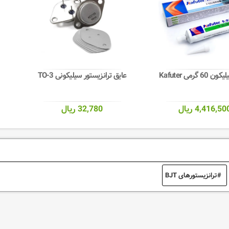
 گرمی Kafuter
عایق ترانزیستور سیلیکونی TO-3
4,416,50 ریال
32,780 ریال
ترانزیستورهای BJT