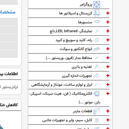
پروگرامر
مشخصات 
کریستال و اسیلاتور ها
سنسورها
نمایشگر، LED, Infrared,تاچ
رله، کلید و سوییچ و کیپد
انواع کانکتور و سوکت
محافظ مدار (فیوز، وریستور ...)
تغذیه و باتری
اطلاعات بی
تجهیزات اندازه گیری
ابزار و لوازم ساخت، مونتاژ و آزمایشگاهی
ترانزیستور BU108 از نوع NPN با توان 12 وات با تحمل جریان 7.5 آمپر می باشد.
الکترومکانیک ( فن، هیت سینک، اسپیکر،
بازر، موتور ...)
کالاهای خنک
قطعات ماینر
کابل، سیم، وایر و تجهیزات جانبی