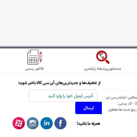
جستجوی‌پیشرفته پارامتری
فاکتور رسمی
از تخفیف‌ها و جدیدترین‌های آی سی کالا باخبر شوید:
اسلامی-خیابان سی تیر-
نبش کوچه رستمی جاهد- پلاک67- واحد2 - کد پستی:
همراه ما باشید!