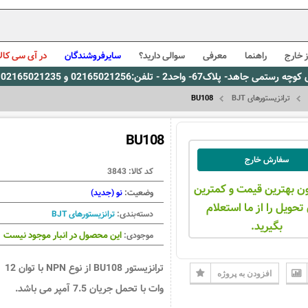
 خارج
راهنما
معرفی
سوالی دارید؟
سایرفروشندگان
در آی سی کالا
0216، پیام رسان بله: 09309563731 ساعت کاری 9 لغایت 16
ترانزیستورهای BJT
BU108
BU108
سفارش خارج
کد کالا:
3843
ن بهترین قیمت و کمترین
وضعیت:
نو (جدید)
تحویل را از ما استعلام
دسته‌بندی:
ترانزیستورهای BJT
بگیرید.
این محصول در انبار موجود نیست
موجودی:
ترانزیستور BU108 از نوع NPN با توان 12
افزودن به پروژه
وات با تحمل جریان 7.5 آمپر می باشد.