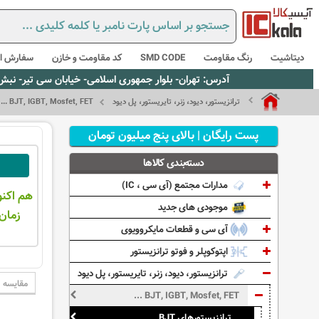
دیتاشیت
رنگ مقاومت
SMD CODE
کد مقاومت و خازن
سفارش از
آدرس: تهران- بلوار جمهوری اسلامی- خیابان سی تیر- نبش کوچه رستمی جاهد- پلاک67- واحد2 - تلفن:02165021256 و 5021235
ترانزیستور، دیود، زنر، تایریستور، پل دیود
BJT, IGBT, Mosfet, FET ...
پست رایگان | بالای پنج میلیون تومان
دسته‌بندی کالاها
مدارات مجتمع (آی سی ، IC)
هم اکنو
موجودی های جدید
زمان 
آی سی و قطعات مایکروویوی
اپتوکوپلر و فوتو ترانزیستور
ترانزیستور، دیود، زنر، تایریستور، پل دیود
مقایسه
BJT, IGBT, Mosfet, FET ...
ترانزیستورهای BJT