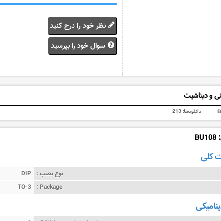
نظر خود را درج کنید
سوال خود را بپرسید
ی و دیتاشیت
B
دانلودها:
213
BU
 کلی
نوع نصب :
DIP
TO-3
Package :
ینامیکی