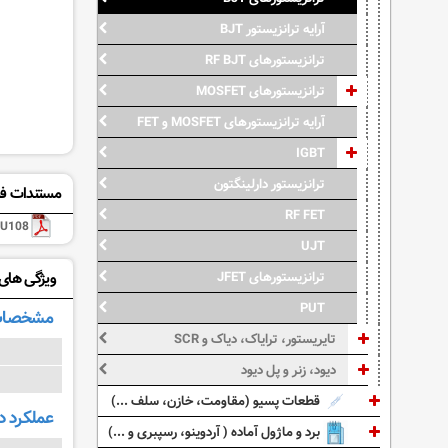
آرایه ترانزیستور BJT
ترانزیستورهای RF BJT
ترانزیستورهای MOSFET
آرایه ترانزیستورهای MOSFET و FET
IGBT
ترانزیستور دارلینگتون
مستندات فن
RF FET
U108
UJT
ترانزیستورهای JFET
ویژگی های: 108
PUT
مشخصات
تایریستور، ترایاک، دیاک و SCR
دیود، زنر و پل دیود
قطعات پسیو (مقاومت، خازن، سلف ...)
عملکرد د
برد و ماژول آماده ( آردوینو، رسپبری و ...)