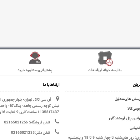
مقایسه حرفه ای‌قطعات
پشتیبانی‌و مشاوره خرید
یان
ارتباط با ما
رسش های‌متداول
آی سی کالا , تهران- بلوار جمهوری 
وعی‌کالا
1135817437 ساعت کاری 9 لغایت 16و پنج شنبه ها تعطیل
وانین پنل فروشندگان
تلفن فروشگاه: 02165021256
تیبانی
تلفن دفتر:02165021235
ساعات کاری: روز های‌شنبه تا چهار شنبه 9 تا 18 و پنجشنبه