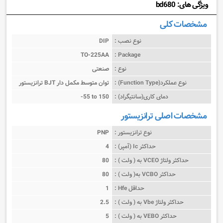
ویژگی های: bd680
مشخصات کلی
نوع نصب :
DIP
TO-225AA
Package :
نوع :
صنعتی
نوع عملکرد(Function Type) :
ترانزیستور BJT توان متوسط مکمل دار
دمای کاری(سانتیگراد) :
-55 to 150
مشخصات اصلی ترانزیستور
نوع ترانزیستور :
PNP
حداکثر Ic (آمپر) :
4
حداکثر ولتاژ VCEO به ( ولت ) :
80
حداکثر VCBO به( ولت ) :
80
حداقل Hfe :
1
حداکثر ولتاژ Vbe به ( ولت ) :
2.5
حداکثر VEBO به ( ولت ) :
5