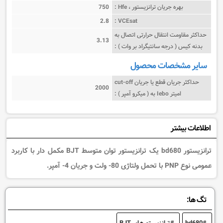
بهره جریان ترانزیستور ، Hfe :
750
2.8
VCEsat :
حداکثر مقاومت انتقال حرارتی اتصال به
3.13
بدنه کیس ( درجه سانتیگراد بر وات ) :
سایر مشخصات محصول
حداکثر جریان قطع یا جریان cut-off
2000
امیتر Iebo به ( میکرو آمپر ) :
اطلاعات بیشتر
ترانزیستور bd680
یک
ترانزیستور توان متوسط BJT مکمل دار با کاربرد
عمومی نوع PNP با تحمل ولتاژی 80- ولت و جریان 4- آمپر.
تگ ها:
bd680
ترانزیستورهای BJT