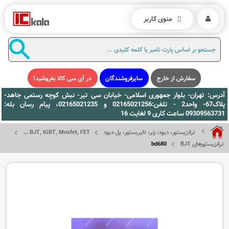
منوی کاربر
سفارش از خارج
سایرفروشندگان
در آی سی کالا بفروشید!
آدرس: تهران- بلوار جمهوری اسلامی- خیابان سی تیر- نبش کوچه رستمی جاهد-
پلاک67- واحد2 - تلفن:02165021256 و 02165021235، پیام رسان بله:
09309563731 ساعت کاری 9 لغایت 16
ترانزیستور، دیود، زنر، تایریستور، پل دیود
BJT, IGBT, Mosfet, FET ...
ترانزیستورهای BJT
bd680