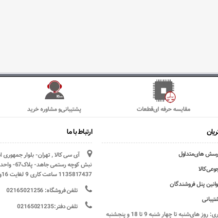
مقایسه حرفه ای‌قطعات
پشتیبانی‌و مشاوره خرید
یان
ارتباط با ما
رسش های‌متداول
آی سی کالا , تهران- بلوار جمهوری 
وعی‌کالا
1135817437 ساعت کاری 9 لغایت 16و پنج شنبه ها تعطیل
وانین پنل فروشندگان
تلفن فروشگاه: 02165021256
تیبانی
تلفن دفتر:02165021235
ساعات کاری: روز های‌شنبه تا چهار شنبه 9 تا 18 و پنجشنبه