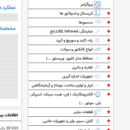
پروگرامر
عملکرد د
کریستال و اسیلاتور ها
سنسورها
مشخصات 
نمایشگر، LED, Infrared,تاچ
رله، کلید و سوییچ و کیپد
انواع کانکتور و سوکت
محافظ مدار (فیوز، وریستور ...)
تغذیه و باتری
تجهیزات اندازه گیری
ابزار و لوازم ساخت، مونتاژ و آزمایشگاهی
الکترومکانیک ( فن، هیت سینک، اسپیکر،
بازر، موتور ...)
قطعات ماینر
اطلاعات بی
کابل، سیم، وایر و تجهیزات جانبی
BF459 یک ترانزیستورbjt نوع npn با تحل ولتاژ 300 ولت و جریان 0.1 آمپر می باشد.