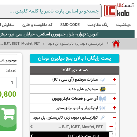
دیتاشیت
رنگ مقاومت
SMD CODE
کد مقاومت و خازن
سفارش از
آدرس: تهران- بلوار جمهوری اسلامی- خیابان سی تیر- نبش کوچه رستمی جاهد- پلاک67- واحد2 - تلفن:02165021256 و 5021235
ترانزیستور، دیود، زنر، تایریستور، پل دیود
BJT, IGBT, Mosfet, FET ...
پست رایگان | بالای پنج میلیون تومان
موجودی انبا
دسته‌بندی کالاها
تعداد:
مدارات مجتمع (آی سی ، IC)
موجودی های جدید
470,800 
آی سی و قطعات مایکروویوی
اپتوکوپلر و فوتو ترانزیستور
ترانزیستور، دیود، زنر، تایریستور، پل دیود
BJT, IGBT, Mosfet, FET ...
ترانزیستورهای BJT