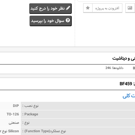
نظر خود را درج کنید
افزودن به پروژه
سوال خود را بپرسید
ی و دیتاشیت
دانلودها:
246
BF
 کلی
نوع نصب :
DIP
TO-126
Package :
نوع :
صنعتی
نوع عملکرد(Function Type) :
ترانزیستور Bipolar نوع Silicon