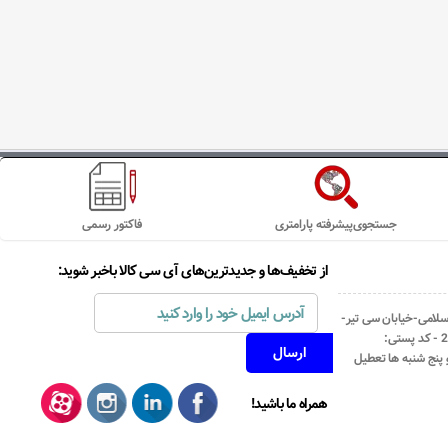
جستجوی‌پیشرفته پارامتری
فاکتور رسمی
از تخفیف‌ها و جدیدترین‌های آی سی کالا باخبر شوید:
اسلامی-خیابان سی تیر-
نبش کوچه رستمی جاهد- پلاک67- واحد2 - کد پستی:
همراه ما باشید!