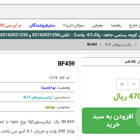
 خارج
راهنما
معرفی
سوالی دارید؟
سایرفروشندگان
در آی سی کالا
0216، پیام رسان بله: 09309563731 ساعت کاری 9 لغایت 16
ترانزیستورهای BJT
BF459
66
ر:
قلم
BF459
کد کالا:
1578
وضعیت:
نو (جدید)
ریال
دسته‌بندی:
ترانزیستورهای BJT
موجود
موجودی:
افزودن به سبد
BF459 یک ترانزیستورbjt نوع n
خرید
ولتاژ 300 ولت و جریان 0.1 آمپر می باشد.