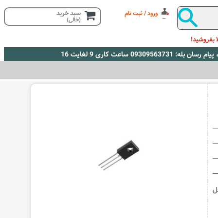
سبد خرید
ورود / ثبت نام
(خالی)
 بفروشید!
np با تحل