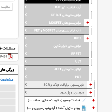
مقایسه
آرایه ترانزیستور BJT
ترانزیستورهای RF BJT
ترانزیستورهای MOSFET
آرایه ترانزیستورهای MOSFET و FET
IGBT
ترانزیستور دارلینگتون
مستندات فن
RF FET
BF459
UJT
ترانزیستورهای JFET
ویژگی های: 459
PUT
مشخصات
تایریستور، ترایاک، دیاک و SCR
دیود، زنر و پل دیود
قطعات پسیو (مقاومت، خازن، سلف ...)
برد و ماژول آماده ( آردوینو، رسپبری و ...)