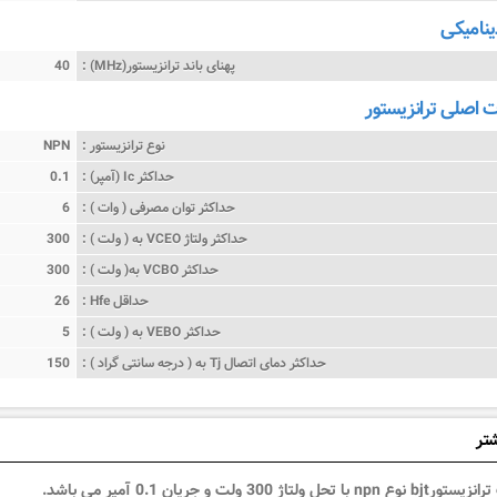
ینامیکی
پهنای باند ترانزیستور(MHz) :
40
اصلی ترانزیستور
نوع ترانزیستور :
NPN
حداکثر Ic (آمپر) :
0.1
حداکثر توان مصرفی ( وات ) :
6
حداکثر ولتاژ VCEO به ( ولت ) :
300
حداکثر VCBO به( ولت ) :
300
حداقل Hfe :
26
حداکثر VEBO به ( ولت ) :
5
حداکثر دمای اتصال Tj به ( درجه سانتی گراد ) :
150
شتر