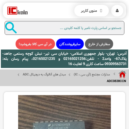
منوی کاربر
سفارش از خارج
سایرفروشندگان
در آی سی کالا بفروشید!
آدرس: تهران- بلوار جمهوری اسلامی- خیابان سی تیر- نبش کوچه رستمی جاهد-
پلاک67- واحد2 - تلفن:02165021256 و 02165021235، پیام رسان بله:
09309563731 ساعت کاری 9 لغایت 16
مدارات مجتمع (آی سی ، IC)
مبدل های آنالوگ به دیجیتال ADC
ADC0838CCN