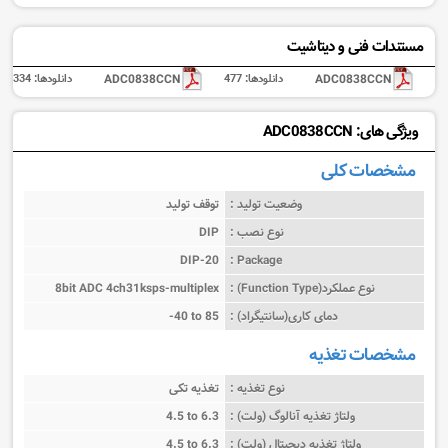
مستندات فنی و دیتاشیت
ADC0838CCN
دانلودها:
477
ADC0838CCN
دانلودها:
334
ویژگی های: ADC0838CCN
مشخصات کلی
وضعیت تولید :
توقف تولید
نوع نصب :
DIP
DIP-20
Package :
نوع عملکرد(Function Type) :
8bit ADC 4ch31ksps-multiplex
دمای کاری(سانتیگراد) :
-40 to 85
مشخصات تغذیه
نوع تغذیه :
تغذیه تکی
ولتاژ تغذیه آنالوگ (ولت) :
4.5 to 6.3
ولتاژ تغذیه دیجیتال (ولت) :
4.5 to 6.3