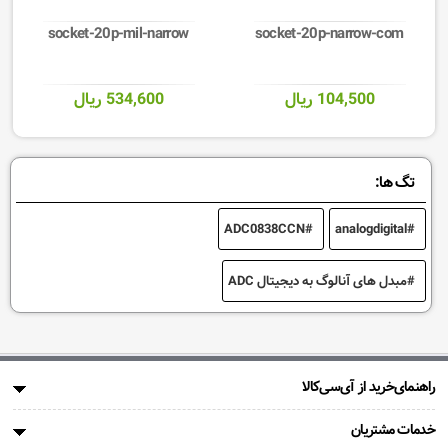
socket-20p-mil-narrow
socket-20p-narrow-com
104,500 ریال
534,600 ریال
تگ ها:
ADC0838CCN
analogdigital
مبدل های آنالوگ به دیجیتال ADC
راهنمای‌خرید از آی‌سی‌کالا
خدمات مشتریان