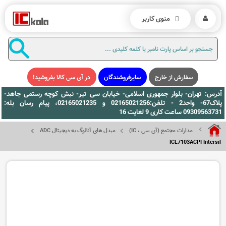
منوی کاربر
سفارش از خارج
سایرفروشندگان
در آی سی کالا بفروشید!
آدرس: تهران- بلوار جمهوری اسلامی- خیابان سی تیر- نبش کوچه رستمی جاهد-
پلاک67- واحد2 - تلفن:02165021256 و 02165021235، پیام رسان بله:
09309563731 ساعت کاری 9 لغایت 16
مدارات مجتمع (آی سی ، IC)
مبدل های آنالوگ به دیجیتال ADC
ICL7103ACPI Intersil