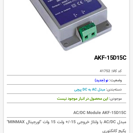
AKF-15D15C
کد کالا:
41752
وضعیت:
نو (جدید)
دسته‌بندی:
مبدل AC به DC پیچی
این محصول در انبار موجود نیست
موجودی:
AC/DC Module AKF-15D15C
مبدل AC/DC با ولتاژ خروجی 15-/+ ولت 15 وات "اورجینال MINMAX"
پکیج کانکتوری