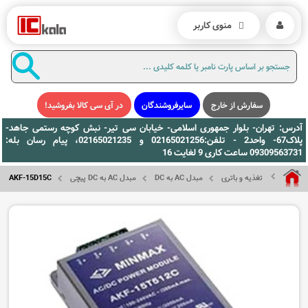
منوی کاربر
سفارش از خارج
سایرفروشندگان
در آی سی کالا بفروشید!
آدرس: تهران- بلوار جمهوری اسلامی- خیابان سی تیر- نبش کوچه رستمی جاهد-
پلاک67- واحد2 - تلفن:02165021256 و 02165021235، پیام رسان بله:
09309563731 ساعت کاری 9 لغایت 16
تغذیه و باتری
مبدل AC به DC
مبدل AC به DC پیچی
AKF-15D15C