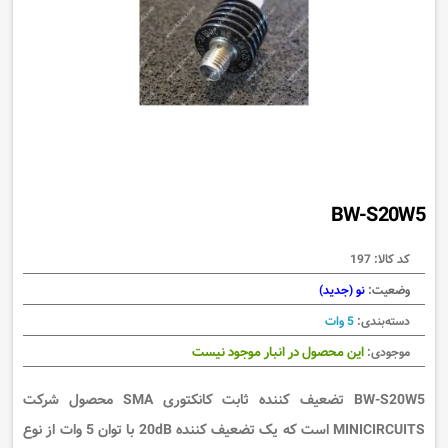
BW-S20W5
کد کالا:
197
وضعیت:
نو (جدید)
دسته‌بندی:
5 وات
این محصول در انبار موجود نیست
موجودی:
BW-S20W5
تضعیف کننده ثابت کانکتوری
SMA محصول شرکت
MINICIRCUITS است که یک
تضعیف کننده 20
dB با توان 5
وات از نوع