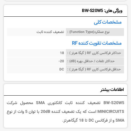
ویژگی های: BW-S20W5
مشخصات کلی
نوع عملکرد(Function Type) :
تضعیف کننده ثابت
مشخصات تقویت کننده RF
حداکثر فرکانس کاری RF ( گیگا هرتز ) :
18
حداکثر تلفات / حداقل بهره (dB) :
-20
حداقل فرکانس کاری RF ( گیگا هرتز ) :
DC
اطلاعات بیشتر
BW-S20W5
تضعیف کننده ثابت کانکتوری
SMA محصول شرکت
MINICIRCUITS است که یک
تضعیف کننده 20
dB با توان 5
وات از نوع
SMA و از فرکانس DC تا 18 گیگاهرتز.