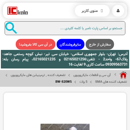
منوی کاربر
سفارش از خارج
سایرفروشندگان
در آی سی کالا بفروشید!
آدرس: تهران- بلوار جمهوری اسلامی- خیابان سی تیر- نبش کوچه رستمی جاهد-
پلاک67- واحد2 - تلفن:02165021256 و 02165021235، پیام رسان بله:
09309563731 ساعت کاری 9 لغایت 16
آی سی و قطعات مایکروویوی
تضعیف کننده , ترمینیشن های مایکروویوی
تضعیف کننده های SMA
5 وات
BW-S20W5