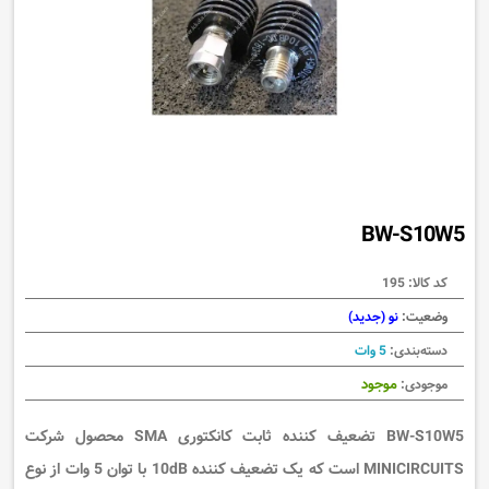
BW-S10W5
کد کالا:
195
وضعیت:
نو (جدید)
دسته‌بندی:
5 وات
موجود
موجودی:
BW-S10W5
تضعیف کننده ثابت کانکتوری
SMA محصول شرکت
MINICIRCUITS است که یک
تضعیف کننده 10
dB با توان 5
وات از نوع