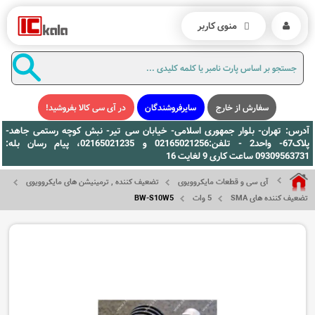
منوی کاربر
سفارش از خارج
سایرفروشندگان
در آی سی کالا بفروشید!
آدرس: تهران- بلوار جمهوری اسلامی- خیابان سی تیر- نبش کوچه رستمی جاهد-
پلاک67- واحد2 - تلفن:02165021256 و 02165021235، پیام رسان بله:
09309563731 ساعت کاری 9 لغایت 16
آی سی و قطعات مایکروویوی
تضعیف کننده , ترمینیشن های مایکروویوی
تضعیف کننده های SMA
5 وات
BW-S10W5