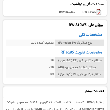
مستندات فنی و دیتاشیت
BW-SxW5
دانلودها:
1039
ویژگی های: BW-S10W5
مشخصات کلی
نوع عملکرد(Function Type) :
تضعیف کننده ثابت
مشخصات تقویت کننده RF
حداکثر فرکانس کاری RF ( گیگا هرتز ) :
18
حداکثر تلفات / حداقل بهره (dB) :
-10
حداقل فرکانس کاری RF ( گیگا هرتز ) :
DC
اطلاعات بیشتر
BW-S10W5
تضعیف کننده ثابت کانکتوری
SMA محصول شرکت
MINICIRCUITS است که یک
تضعیف کننده 10
dB با توان 5
وات از نوع