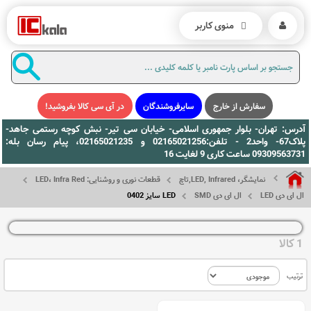
منوی کاربر
سفارش از خارج
سایرفروشندگان
در آی سی کالا بفروشید!
آدرس: تهران- بلوار جمهوری اسلامی- خیابان سی تیر- نبش کوچه رستمی جاهد-
پلاک67- واحد2 - تلفن:02165021256 و 02165021235، پیام رسان بله:
09309563731 ساعت کاری 9 لغایت 16
نمایشگر، LED, Infrared,تاچ
قطعات نوری و روشنایی: LED، Infra Red
ال ای دی LED
ال ای دی SMD
LED سایز 0402
1 کالا
ترتیب