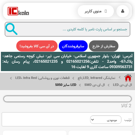
منوی کاربر
سفارش از خارج
سایرفروشندگان
در آی سی کالا بفروشید!
آدرس: تهران- بلوار جمهوری اسلامی- خیابان سی تیر- نبش کوچه رستمی جاهد-
پلاک67- واحد2 - تلفن:02165021256 و 02165021235، پیام رسان بله:
09309563731 ساعت کاری 9 لغایت 16
نمایشگر، LED, Infrared,تاچ
قطعات نوری و روشنایی: LED، Infra Red
ال ای دی LED
ال ای دی SMD
LED سایز 5050
2 کالا
ترتیب