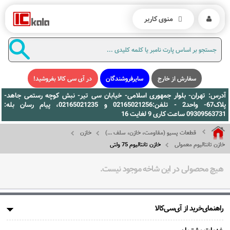
منوی کاربر
سفارش از خارج
سایرفروشندگان
در آی سی کالا بفروشید!
آدرس: تهران- بلوار جمهوری اسلامی- خیابان سی تیر- نبش کوچه رستمی جاهد-
پلاک67- واحد2 - تلفن:02165021256 و 02165021235، پیام رسان بله:
09309563731 ساعت کاری 9 لغایت 16
قطعات پسیو (مقاومت، خازن، سلف ...)
خازن
خازن تانتالیوم معمولی
خازن تانتالیوم 75 ولتی
هیچ محصولی در این شاخه موجود نیست.
راهنمای‌خرید از آی‌سی‌کالا