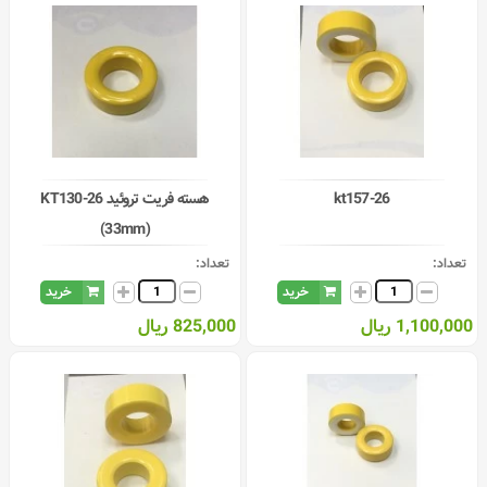
kt157-26
هسته فریت تروئید KT130-26
(33mm)
تعداد:
تعداد:
خرید
خرید
1,100,000 ریال
825,000 ریال