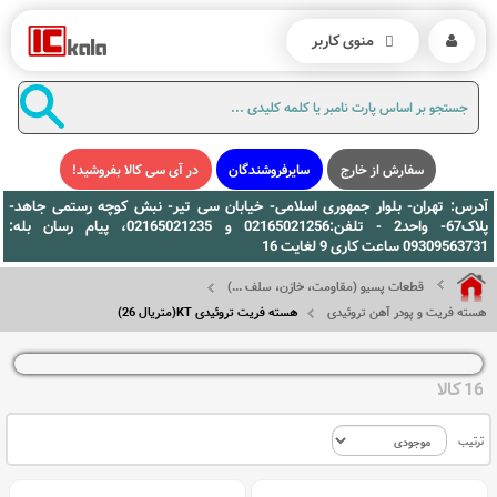
منوی کاربر
سفارش از خارج
سایرفروشندگان
در آی سی کالا بفروشید!
آدرس: تهران- بلوار جمهوری اسلامی- خیابان سی تیر- نبش کوچه رستمی جاهد-
پلاک67- واحد2 - تلفن:02165021256 و 02165021235، پیام رسان بله:
09309563731 ساعت کاری 9 لغایت 16
قطعات پسیو (مقاومت، خازن، سلف ...)
هسته فریت و پودر آهن تروئیدی
هسته فریت تروئیدی KT(متریال 26)
16 کالا
ترتیب