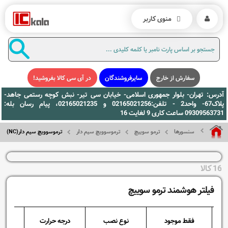
منوی کاربر
سفارش از خارج
سایرفروشندگان
در آی سی کالا بفروشید!
آدرس: تهران- بلوار جمهوری اسلامی- خیابان سی تیر- نبش کوچه رستمی جاهد-
پلاک67- واحد2 - تلفن:02165021256 و 02165021235، پیام رسان بله:
09309563731 ساعت کاری 9 لغایت 16
سنسورها
ترمو سوییچ
ترموسوویچ سیم دار
ترموسوویچ سیم دار(NC)
16 کالا
فیلتر هوشمند ترمو سوییچ
فقط موجود
نوع نصب
درجه حرارت
نوع