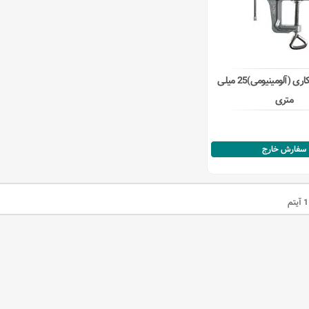
گیره ظریف کاری (آلومینیومی)25 میلی
متری
سفارش خارج