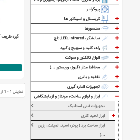
پروگرامر
کریستال و اسیلاتور ها
سنسورها
نمایشگر، LED, Infrared,تاچ
رله، کلید و سوییچ و کیپد
انواع کانکتور و سوکت
محافظ مدار (فیوز، وریستور ...)
تغذیه و باتری
تجهیزات اندازه گیری
نمایش 1 - 1 از 1 آیتم
ابزار و لوازم ساخت، مونتاژ و آزمایشگاهی
تجهیزات آنتی استاتیک
ابزار لحیم کاری
ابزار ساخت برد ( پودر، اسید، لمینت، رزین
...)