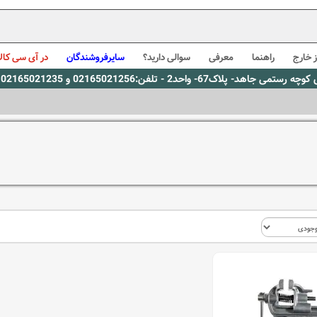
 خارج
راهنما
معرفی
سوالی دارید؟
سایرفروشندگان
در آی سی کالا
0216، پیام رسان بله: 09309563731 ساعت کاری 9 لغایت 16