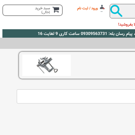
سبد خرید
ورود / ثبت نام
(خالی)
 بفروشید!