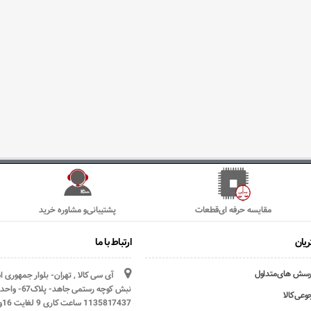
مقایسه حرفه ای‌قطعات
پشتیبانی‌و مشاوره خرید
یان
ارتباط با ما
رسش های‌متداول
آی سی کالا , تهران- بلوار جمهوری 
وعی‌کالا
1135817437 ساعت کاری 9 لغایت 16و پنج شنبه ها تعطیل