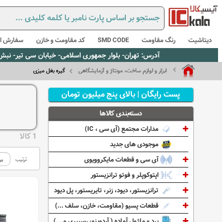
دیتاشیت
رنگ مقاومت
SMD CODE
کد مقاومت و خازن
سفارش از
آدرس: تهران- بلوار جمهوری اسلامی- خیابان سی تیر- نبش کوچه رستمی جاهد- پلاک67- واحد2 - تلفن:02165021256 و 5021235
ابزار و لوازم ساخت، مونتاژ و آزمایشگاهی
گیره بغل میزی
پست رایگان | بالای پنج میلیون تومان
دسته‌بندی کالاها
مدارات مجتمع (آی سی ، IC)
1 کالا
موجودی های جدید
آی سی و قطعات مایکروویوی
ترتیب
اپتوکوپلر و فوتو ترانزیستور
ترانزیستور، دیود، زنر، تایریستور، پل دیود
قطعات پسیو (مقاومت، خازن، سلف ...)
برد و ماژول آماده ( آردوینو، رسپبری و ...)