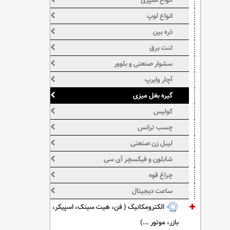
انواع اسپری
انواع لوپ
ذره بین
لنت برق
سشوار صنعتی و بلوور
آچار وایرپ
گیره بغل میزی
کولیس
چسب ترانس
لیبل زن صنعتی
شابلون و فیکسچر آی سی
چراغ قوه
ساعت دیجیتال
الکترومکانیک ( فن، هیت سینک، اسپیکر،
بازر، موتور ...)