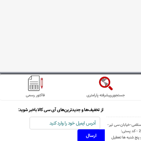
جستجوی‌پیشرفته پارامتری
فاکتور رسمی
از تخفیف‌ها و جدیدترین‌های آی سی کالا باخبر شوید:
اسلامی-خیابان سی تیر-
نبش کوچه رستمی جاهد- پلاک67- واحد2 - کد پستی: