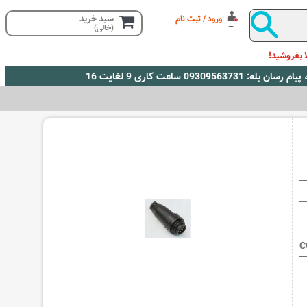
سبد خرید
ورود / ثبت نام
(خالی)
 بفروشید!
C