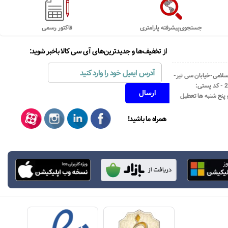
جستجوی‌پیشرفته پارامتری
فاکتور رسمی
از تخفیف‌ها و جدیدترین‌های آی سی کالا باخبر شوید:
اسلامی-خیابان سی تیر-
نبش کوچه رستمی جاهد- پلاک67- واحد2 - کد پستی:
همراه ما باشید!