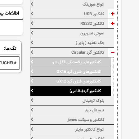
انواع هوزینگ
اطلاعات بی
کانکتور USB
کانکتور RS232
صوتی تصویری
جک تغذیه ( پاور )
تگ ها:
کانکتور گرد Circular
کانکتورهای پلاستیکی قفل شو
TUCHEL
کانکتورهای فلزی گرد GX16
کانکتورهای فلزی گرد GX12
کانکتور گرد(نظامی)
بلوک ترمینال
ترمینال برق
کانکتور و سوکت jones
انواع کانکتور ماینر