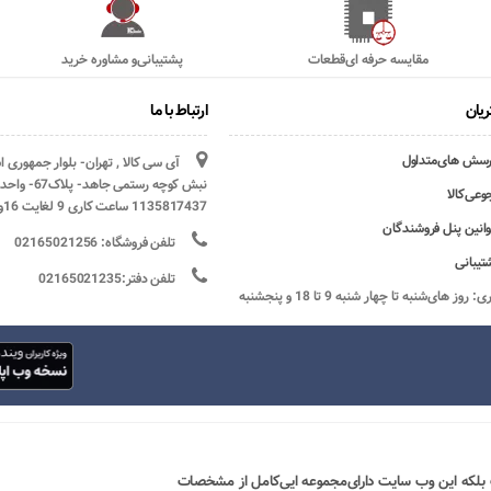
مقایسه حرفه ای‌قطعات
پشتیبانی‌و مشاوره خرید
یان
ارتباط با ما
رسش های‌متداول
آی سی کالا , تهران- بلوار جمهوری 
وعی‌کالا
1135817437 ساعت کاری 9 لغایت 16و پنج شنبه ها تعطیل
وانین پنل فروشندگان
تلفن فروشگاه: 02165021256
تیبانی
تلفن دفتر:02165021235
ساعات کاری: روز های‌شنبه تا چهار شنبه 9 تا 18 و پنجشنبه
 بلکه این وب سایت دارای‌مجموعه ایی‌کامل از مشخصات