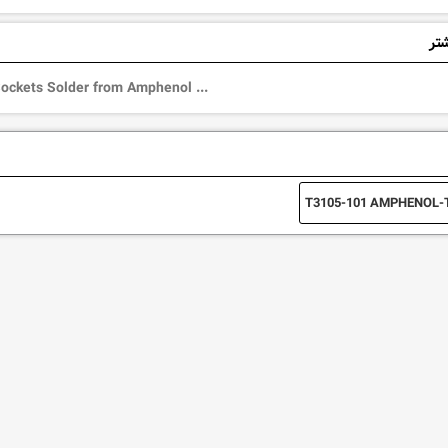
شتر
Sockets Solder from Amphenol ...
T3105-101 AMPHENOL-