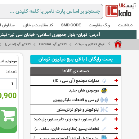
دیتاشیت
رنگ مقاومت
SMD CODE
کد مقاومت و خازن
سفارش از
آدرس: تهران- بلوار جمهوری اسلامی- خیابان سی تیر- نبش کوچه رستمی جاهد- پلاک67- واحد2 - تلفن:02165021256 و 5021235
انواع کانکتور و سوکت
کانکتور گرد Circular
کانکتور گرد(نظامی)
پست رایگان | بالای پنج میلیون تومان
موجودی انبا
دسته‌بندی کالاها
تعداد:
مدارات مجتمع (آی سی ، IC)
موجودی های جدید
090,900
آی سی و قطعات مایکروویوی
اپتوکوپلر و فوتو ترانزیستور
ترانزیستور، دیود، زنر، تایریستور، پل دیود
قطعات پسیو (مقاومت، خازن، سلف ...)
برد و ماژول آماده ( آردوینو، رسپبری و ...)