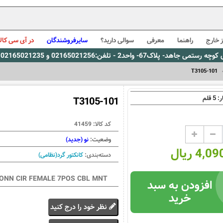
 خارج
راهنما
معرفی
سوالی دارید؟
سایرفروشندگان
در آی سی کالا
0216، پیام رسان بله: 09309563731 ساعت کاری 9 لغایت 16
T3105-101
5
ر:
قلم
T3105-101
کد کالا:
41459
وضعیت:
نو (جدید)
4, ریال
دسته‌بندی:
کانکتور گرد(نظامی)
ONN CIR FEMALE 7POS CBL MNT
افزودن به سبد
خرید
نظر خود را درج کنید