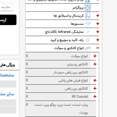
مقایسه
پروگرامر
کریستال و اسیلاتور ها
ارسال از:
سنسورها
نمایشگر، LED, Infrared,تاچ
رله، کلید و سوییچ و کیپد
انواع کانکتور و سوکت
انواع سوکت
کانکتور رو بردی
ویژگی های: 105-101
کانکتور بین راهی سیم دار
مشخصات
انواع فیش های پانلی
کانکتور بین راهی
سایر م
RF Coaxial
پراب تست، تست پین، پوگو پین، تست
پوینت