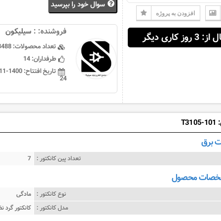
سوال خود را بپرسید
افزودن به پروژه
فروشنده: :
سيليكون
 3 روز کاری دیگر
تعداد محصولات:
3488
طرفداران:
14
تاریخ افتتاح:
24
T3
 برق
تعداد پین کانکتور :
7
شخصات محصول
نوع کانکتور :
مادگی
مدل کانکتور :
کانکتور گرد ن