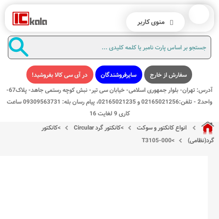
منوی کاربر
سفارش از خارج
سایرفروشندگان
در آی سی کالا بفروشید!
آدرس: تهران- بلوار جمهوری اسلامی- خیابان سی تیر- نبش کوچه رستمی جاهد- پلاک67-
واحد2 - تلفن:02165021256 و 02165021235، پیام رسان بله: 09309563731 ساعت
کاری 9 لغایت 16
انواع کانکتور و سوکت
>
کانکتور گرد Circular
>
کانکتور
گرد(نظامی)
>
T3105-000