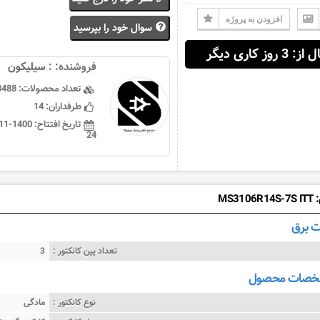
افزودن به پروژه
سوال خود را بپرسید
 3 روز کاری دیگر
فروشنده: :
سيليكون
تعداد محصولات:
3488
طرفداران:
14
تاریخ افتتاح:
24
MS31
 برق
تعداد پین کانکتور :
3
شخصات محصول
نوع کانکتور :
مادگی