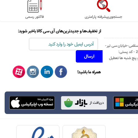
جستجوی‌پیشرفته پارامتری
فاکتور رسمی
از تخفیف‌ها و جدیدترین‌های آی سی کالا باخبر شوید:
اسلامی-خیابان سی تیر-
نبش کوچه رستمی جاهد- پلاک67- واحد2 - کد پستی:
همراه ما باشید!