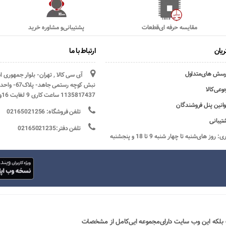
مقایسه حرفه ای‌قطعات
پشتیبانی‌و مشاوره خرید
یان
ارتباط با ما
رسش های‌متداول
آی سی کالا , تهران- بلوار جمهوری 
وعی‌کالا
1135817437 ساعت کاری 9 لغایت 16و پنج شنبه ها تعطیل
وانین پنل فروشندگان
تلفن فروشگاه: 02165021256
تیبانی
تلفن دفتر:02165021235
ساعات کاری: روز های‌شنبه تا چهار شنبه 9 تا 18 و پنجشنبه
 بلکه این وب سایت دارای‌مجموعه ایی‌کامل از مشخصات