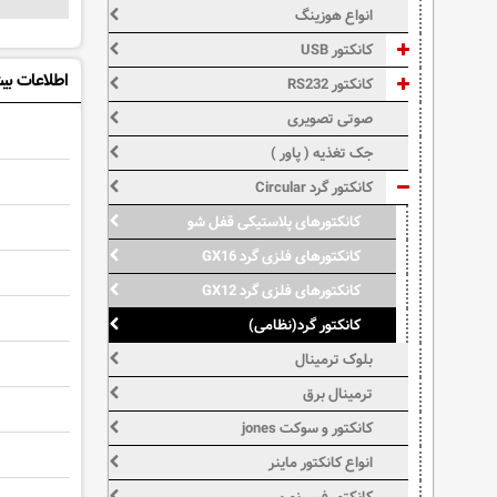
انواع هوزینگ
کانکتور USB
اطلاعات بی
کانکتور RS232
صوتی تصویری
جک تغذیه ( پاور )
کانکتور گرد Circular
کانکتورهای پلاستیکی قفل شو
کانکتورهای فلزی گرد GX16
کانکتورهای فلزی گرد GX12
کانکتور گرد(نظامی)
بلوک ترمینال
ترمینال برق
کانکتور و سوکت jones
انواع کانکتور ماینر