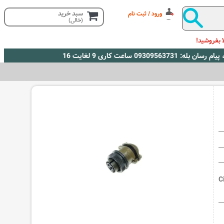
سبد خرید
ورود / ثبت نام
(خالی)
 بفروشید!
>