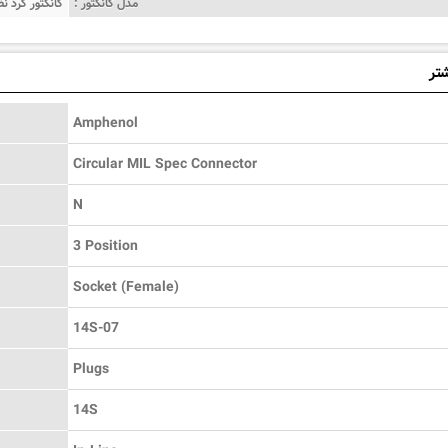
مدل کانکتور :
کانکتور گرد ن
شتر
Amphenol
Circular MIL Spec Connector
N
3 Position
Socket (Female)
14S-07
Plugs
14S