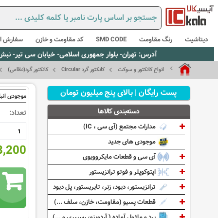
دیتاشیت
رنگ مقاومت
SMD CODE
کد مقاومت و خازن
سفارش از
آدرس: تهران- بلوار جمهوری اسلامی- خیابان سی تیر- نبش کوچه رستمی جاهد- پلاک67- واحد2 - تلفن:02165021256 و 5021235
انواع کانکتور و سوکت
کانکتور گرد Circular
کانکتور گرد(نظامی)
پست رایگان | بالای پنج میلیون تومان
موجودی انبا
دسته‌بندی کالاها
تعداد:
مدارات مجتمع (آی سی ، IC)
موجودی های جدید
518,200
آی سی و قطعات مایکروویوی
اپتوکوپلر و فوتو ترانزیستور
ترانزیستور، دیود، زنر، تایریستور، پل دیود
قطعات پسیو (مقاومت، خازن، سلف ...)
برد و ماژول آماده ( آردوینو، رسپبری و ...)