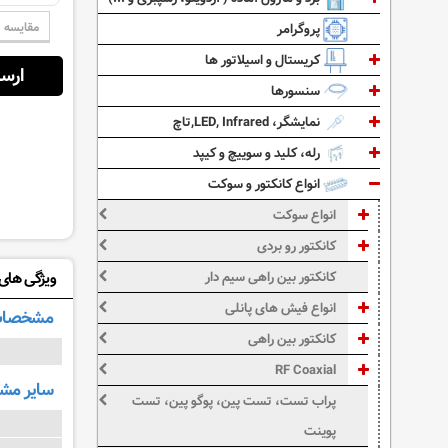
مقایسه
پروگرامر
کریستال و اسیلاتور ها
ارسال از:
سنسورها
نمایشگر، LED, Infrared,تاچ
رله، کلید و سوییچ و کیپد
انواع کانکتور و سوکت
انواع سوکت
کانکتور رو بردی
ویژگی های: 06R14S-7S ITT
کانکتور بین راهی سیم دار
انواع فیش های پانلی
مشخصات
کانکتور بین راهی
RF Coaxial
سایر م
پراب تست، تست پین، پوگو پین، تست
پوینت