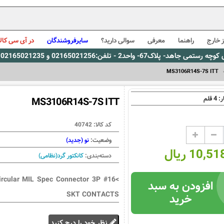
 خارج
راهنما
معرفی
سوالی دارید؟
سایرفروشندگان
در آی سی کالا
0216، پیام رسان بله: 09309563731 ساعت کاری 9 لغایت 16
MS3106R14S-7S ITT
4
ر:
قلم
MS3106R14S-7S ITT
کد کالا:
40742
وضعیت:
نو (جدید)
10, ریال
دسته‌بندی:
کانکتور گرد(نظامی)
Circular MIL Spec Connector 3P #16
افزودن به سبد
SKT CONTACTS
خرید
نظر خود را درج کنید