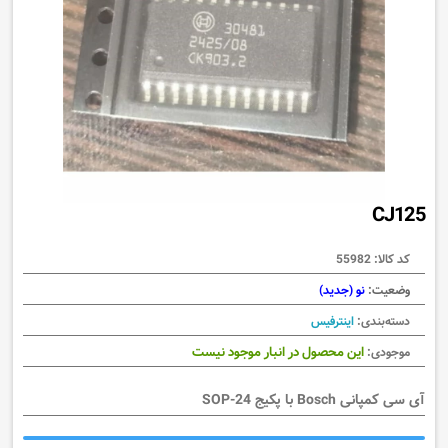
CJ125
کد کالا:
55982
وضعیت:
نو (جدید)
دسته‌بندی:
اینترفیس
این محصول در انبار موجود نیست
موجودی:
آی سی کمپانی Bosch با پکیج SOP-24