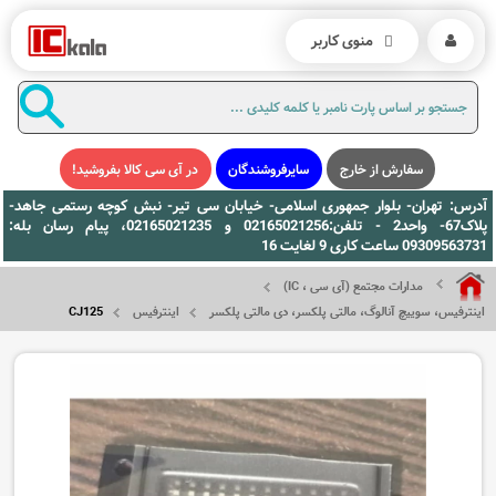
منوی کاربر
سفارش از خارج
سایرفروشندگان
در آی سی کالا بفروشید!
آدرس: تهران- بلوار جمهوری اسلامی- خیابان سی تیر- نبش کوچه رستمی جاهد-
پلاک67- واحد2 - تلفن:02165021256 و 02165021235، پیام رسان بله:
09309563731 ساعت کاری 9 لغایت 16
مدارات مجتمع (آی سی ، IC)
اینترفیس، سوییچ آنالوگ، مالتی پلکسر، دی مالتی پلکسر
اینترفیس
CJ125