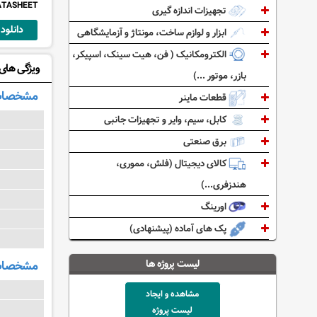
ATASHEET
تجهیزات اندازه گیری
دانلود (1.35k
ابزار و لوازم ساخت، مونتاژ و آزمایشگاهی
الکترومکانیک ( فن، هیت سینک، اسپیکر،
ویژگی های: W2021
بازر، موتور ...)
مشخصات
قطعات ماینر
کابل، سیم، وایر و تجهیزات جانبی
برق صنعتی
کالای دیجیتال (فلش، مموری،
هندزفری...)
اورینگ
پک های آماده (پیشنهادی)
مشخصات و
لیست پروژه ها
مشاهده و ایجاد
لیست پروژه