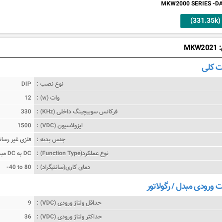
MKW2000 SERIES -D
33)
MK
 کلی
نوع نصب :
DIP
وات (w) :
12
فرکانس سوییچینگ داخلی (KHz) :
330
ایزولاسیون (VDC) :
1500
جنس بدنه :
فلزی غیر رسانا
نوع عملکرد(Function Type) :
مبدل DC به DC
دمای کاری(سانتیگراد) :
-40 to 80
رودی مبدل / رگولاتور
حداقل ولتاژ ورودی (VDC) :
9
حداکثر ولتاژ ورودی (VDC) :
36