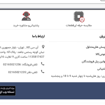
مقایسه حرفه ای‌قطعات
پشتیبانی‌و مشاوره خرید
یان
ارتباط با ما
رسش های‌متداول
آی سی کالا , تهران- بلوار جمهوری 
وعی‌کالا
1135817437 ساعت کاری 9 لغایت 16و پنج شنبه ها تعطیل
وانین پنل فروشندگان
تلفن فروشگاه: 02165021256
تیبانی
تلفن دفتر:02165021235
ساعات کاری: روز های‌شنبه تا چهار شنبه 9 تا 18 و پنجشنبه