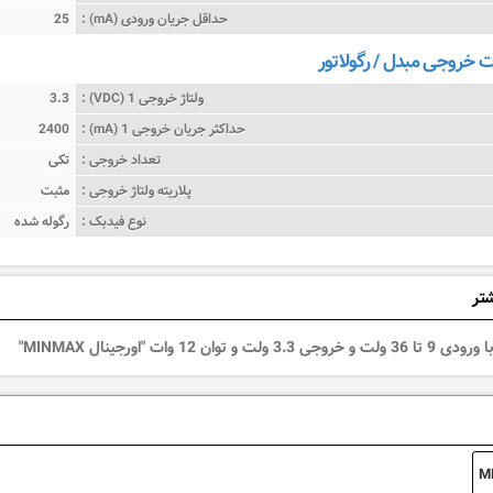
حداقل جریان ورودی (mA) :
25
خروجی مبدل / رگولاتور
ولتاژ خروجی 1 (VDC) :
3.3
حداکثر جریان خروجی 1 (mA) :
2400
تعداد خروجی :
تکی
پلاریته ولتاژ خروجی :
مثبت
نوع فیدبک :
رگوله شده
شتر
ولت و توان 12 وات "اورجینال MINMAX"
M