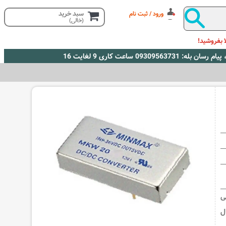
سبد خرید
ورود / ثبت نام
(خالی)
 بفروشید!
خروجی
نال