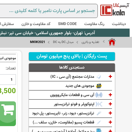
دیتاشیت
رنگ مقاومت
SMD CODE
کد مقاومت و خازن
سفارش از
آدرس: تهران- بلوار جمهوری اسلامی- خیابان سی تیر- نبش کوچه رستمی جاهد- پلاک67- واحد2 - تلفن:02165021256 و 5021235
تغذیه و باتری
مبدل DC به DC
MKW2021
پست رایگان | بالای پنج میلیون تومان
موجودی انبا
دسته‌بندی کالاها
تعداد:
مدارات مجتمع (آی سی ، IC)
موجودی های جدید
943,500
آی سی و قطعات مایکروویوی
اپتوکوپلر و فوتو ترانزیستور
ترانزیستور، دیود، زنر، تایریستور، پل دیود
قطعات پسیو (مقاومت، خازن، سلف ...)
برد و ماژول آماده ( آردوینو، رسپبری و ...)