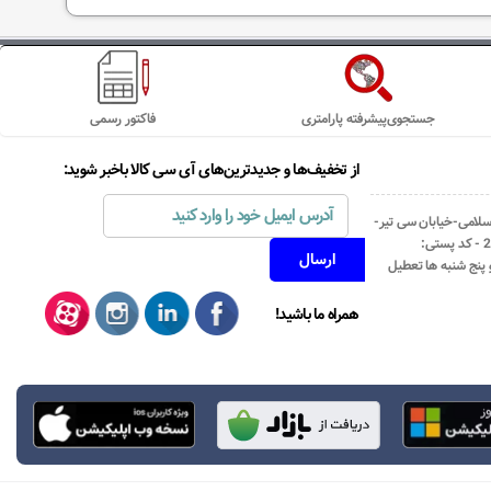
جستجوی‌پیشرفته پارامتری
فاکتور رسمی
از تخفیف‌ها و جدیدترین‌های آی سی کالا باخبر شوید:
اسلامی-خیابان سی تیر-
نبش کوچه رستمی جاهد- پلاک67- واحد2 - کد پستی:
همراه ما باشید!