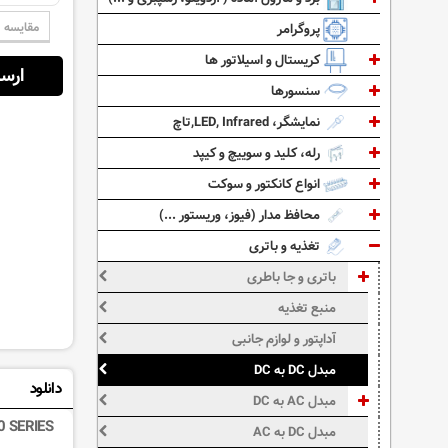
مقایسه
پروگرامر
کریستال و اسیلاتور ها
ارسال از:
سنسورها
نمایشگر، LED, Infrared,تاچ
رله، کلید و سوییچ و کیپد
انواع کانکتور و سوکت
محافظ مدار (فیوز، وریستور ...)
تغذیه و باتری
باتری و جا باطری
منبع تغذیه
آداپتور و لوازم جانبی
مبدل DC به DC
دانلود
مبدل AC به DC
 SERIES
مبدل DC به AC