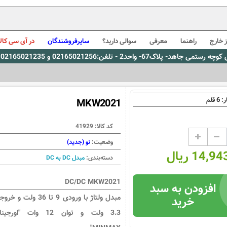
 خارج
راهنما
معرفی
سوالی دارید؟
سایرفروشندگان
در آی سی کالا
0216، پیام رسان بله: 09309563731 ساعت کاری 9 لغایت 16
6
ر:
قلم
MKW2021
کد کالا:
41929
وضعیت:
نو (جدید)
14, ریال
دسته‌بندی:
مبدل DC به DC
DC/DC MKW2021
افزودن به سبد
مبدل ولتاژ با ورودی 9 تا 36 ولت و 
خرید
3.3 ولت و توان 12 وات "اورجی